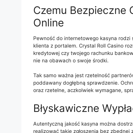
Czemu Bezpieczne O
Online
Pewność do internetowego kasyna rodzi s
klienta z portalem. Crystal Roll Casino 
kredytowej czy twojego rachunku bankow
nie na obawach o swoje środki.
Tak samo ważna jest rzetelność partnerów
poddawany dogłębną sprawdzenie. Ochrona
oraz rzetelne, aczkolwiek wymagane, spr
Błyskawiczne Wypła
Autentyczną jakość kasyna można dostrzec
realizować takie zgłoszenia bez zbędnej 