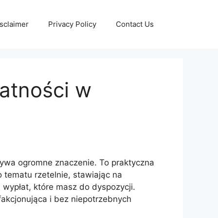
sclaimer
Privacy Policy
Contact Us
atności w
grywa ogromne znaczenie. To praktyczna
 tematu rzetelnie, stawiając na
 wypłat, które masz do dyspozycji.
sfakcjonująca i bez niepotrzebnych