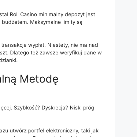
tal Roll Casino minimalny depozyt jest
m budżetem. Maksymalne limity są
 transakcje wypłat. Niestety, nie ma nad
oszt. Dlatego też zawsze weryfikuj dane w
dzianki.
alną Metodę
więcej. Szybkość? Dyskrecja? Niski próg
u utwórz portfel elektroniczny, taki jak