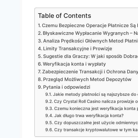
Table of Contents
Czemu Bezpieczne Operacje Płatnicze Są
Błyskawiczne Wypłacanie Wygranych – N
Analiza Prędkości Głównych Metod Płatn
Limity Transakcyjne i Prowizje
Sugestie dla Graczy: W jaki sposób Dobra
Weryfikacja konta i wypłaty
Zabezpieczenie Transakcji i Ochrona Dan
Przegląd Możliwych Metod Depozytów
Pytania i odpowiedzi
Jakie metody płatności są najszybsze do 
Czy Crystal Roll Casino nalicza prowizje 
Czemu konieczna jest weryfikacja konta
Jak długo trwa weryfikacja konta?
Czy dopuszczalne jest użycie odmiennyc
Czy transakcje kryptowalutowe w tym ka