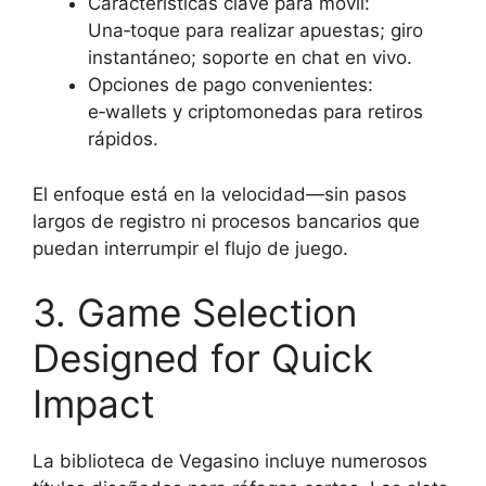
Características clave para móvil:
Una‑toque para realizar apuestas; giro
instantáneo; soporte en chat en vivo.
Opciones de pago convenientes:
e‑wallets y criptomonedas para retiros
rápidos.
El enfoque está en la velocidad—sin pasos
largos de registro ni procesos bancarios que
puedan interrumpir el flujo de juego.
3. Game Selection
Designed for Quick
Impact
La biblioteca de Vegasino incluye numerosos