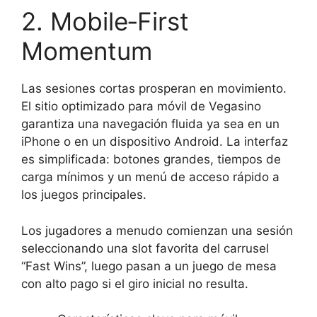
2. Mobile‑First
Momentum
Las sesiones cortas prosperan en movimiento.
El sitio optimizado para móvil de Vegasino
garantiza una navegación fluida ya sea en un
iPhone o en un dispositivo Android. La interfaz
es simplificada: botones grandes, tiempos de
carga mínimos y un menú de acceso rápido a
los juegos principales.
Los jugadores a menudo comienzan una sesión
seleccionando una slot favorita del carrusel
“Fast Wins”, luego pasan a un juego de mesa
con alto pago si el giro inicial no resulta.