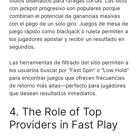
títulos diseñados para ráfagas cortas. Las slots
con jackpot progresivo son populares porque
combinan el potencial de ganancias masivas
con el pago de un solo giro. Juegos de mesa de
juego rápido como blackjack o ruleta permiten a
los jugadores apostar y recibir un resultado en
segundos.
Las herramientas de filtrado del sitio permiten a
los usuarios buscar por “Fast Spin” o “Low Hold”
para encontrar juegos que ofrecen frecuencias
de retorno más altas—perfecto para jugadores
que desean resultados inmediatos.
4. The Role of Top
Providers in Fast Play