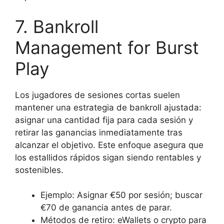
7. Bankroll
Management for Burst
Play
Los jugadores de sesiones cortas suelen
mantener una estrategia de bankroll ajustada:
asignar una cantidad fija para cada sesión y
retirar las ganancias inmediatamente tras
alcanzar el objetivo. Este enfoque asegura que
los estallidos rápidos sigan siendo rentables y
sostenibles.
Ejemplo: Asignar €50 por sesión; buscar
€70 de ganancia antes de parar.
Métodos de retiro: eWallets o crypto para