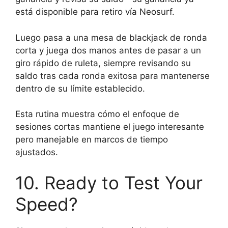
está disponible para retiro vía Neosurf.
Luego pasa a una mesa de blackjack de ronda
corta y juega dos manos antes de pasar a un
giro rápido de ruleta, siempre revisando su
saldo tras cada ronda exitosa para mantenerse
dentro de su límite establecido.
Esta rutina muestra cómo el enfoque de
sesiones cortas mantiene el juego interesante
pero manejable en marcos de tiempo
ajustados.
10. Ready to Test Your
Speed?