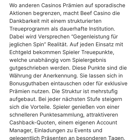
Wo anderen Casinos Prämien auf sporadische
Aktionen begrenzen, macht Beef Casino die
Dankbarkeit mit einem strukturierten
Treueprogramm als dauerhafte Institution.
Dabei wird Versprechen “Gegenleistung für
jeglichen Spin” Realität. Auf jeden Einsatz mit
Echtgeld bekommen Spieler Treuepunkte,
welche unabhängig vom Spielergebnis
gutgeschrieben werden. Diese Punkte sind die
Währung der Anerkennung. Sie lassen sich in
Bonusguthaben eintauschen oder für exklusive
Prämien nutzen. Die Struktur ist mehrstufig
aufgebaut. Bei jeder nächsten Stufe steigern
sich die Vorteile. Spieler genießen von einer
schnelleren Punktesammlung, attraktiveren
Cashback-Quoten, einem eigenen Account
Manager, Einladungen zu Events und
gelegentlich Präsenten an besonderen Tagen.