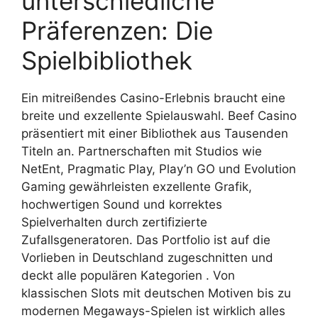
unterschiedliche
Präferenzen: Die
Spielbibliothek
Ein mitreißendes Casino-Erlebnis braucht eine
breite und exzellente Spielauswahl. Beef Casino
präsentiert mit einer Bibliothek aus Tausenden
Titeln an. Partnerschaften mit Studios wie
NetEnt, Pragmatic Play, Play’n GO und Evolution
Gaming gewährleisten exzellente Grafik,
hochwertigen Sound und korrektes
Spielverhalten durch zertifizierte
Zufallsgeneratoren. Das Portfolio ist auf die
Vorlieben in Deutschland zugeschnitten und
deckt alle populären Kategorien . Von
klassischen Slots mit deutschen Motiven bis zu
modernen Megaways-Spielen ist wirklich alles