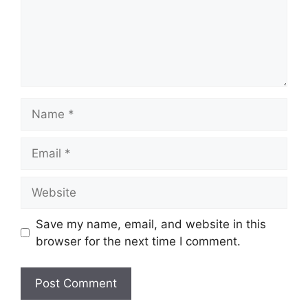
Name
Email
Website
Save my name, email, and website in this
browser for the next time I comment.