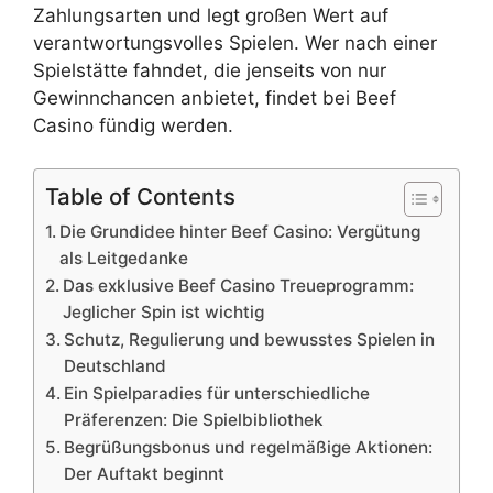
Zahlungsarten und legt großen Wert auf
verantwortungsvolles Spielen. Wer nach einer
Spielstätte fahndet, die jenseits von nur
Gewinnchancen anbietet, findet bei Beef
Casino fündig werden.
Table of Contents
Die Grundidee hinter Beef Casino: Vergütung
als Leitgedanke
Das exklusive Beef Casino Treueprogramm:
Jeglicher Spin ist wichtig
Schutz, Regulierung und bewusstes Spielen in
Deutschland
Ein Spielparadies für unterschiedliche
Präferenzen: Die Spielbibliothek
Begrüßungsbonus und regelmäßige Aktionen:
Der Auftakt beginnt