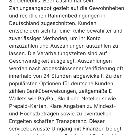
Spielerlebnis. Beef Casino hat sein
Zahlungsangebot gezielt auf die Gewohnheiten
und rechtlichen Rahmenbedingungen in
Deutschland zugeschnitten. Kunden
entscheiden sich für eine Reihe bewährter und
zuverlässiger Methoden, um ihr Konto
einzuzahlen und Auszahlungen auszahlen zu
lassen. Die Verarbeitungszeiten sind auf
Geschwindigkeit ausgelegt. Auszahlungen
werden nach abgeschlossener Verifizierung oft
innerhalb von 24 Stunden abgewickelt. Zu den
populärsten Optionen für deutsche Kunden
zählen Banküberweisungen, zeitgemäße E-
Wallets wie PayPal, Skrill und Neteller sowie
Prepaid-Karten. Klare Angaben zu Mindest-
und Höchstbeträgen sowie zu eventuellen
Entgelten schaffen Transparenz. Dieser
servicebewusste Umgang mit Finanzen belegt