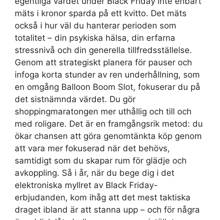
egentliga värdet under Black Friday inte enbart
mäts i kronor sparda på ett kvitto. Det mäts
också i hur väl du hanterar perioden som
totalitet – din psykiska hälsa, din erfarna
stressnivå och din generella tillfredsställelse.
Genom att strategiskt planera för pauser och
infoga korta stunder av ren underhållning, som
en omgång Balloon Boom Slot, fokuserar du på
det sistnämnda värdet. Du gör
shoppingmaratongen mer uthållig och till och
med roligare. Det är en framgångsrik metod: du
ökar chansen att göra genomtänkta köp genom
att vara mer fokuserad när det behövs,
samtidigt som du skapar rum för glädje och
avkoppling. Så i år, när du bege dig i det
elektroniska myllret av Black Friday-
erbjudanden, kom ihåg att det mest taktiska
draget ibland är att stanna upp – och för några