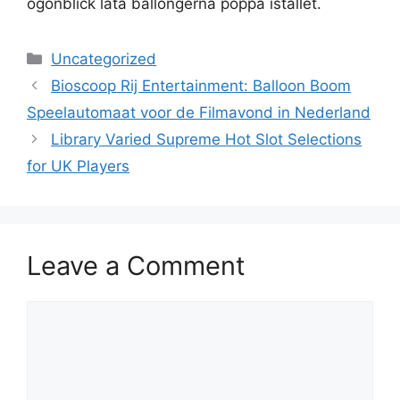
ögonblick låta ballongerna poppa istället.
Categories
Uncategorized
Bioscoop Rij Entertainment: Balloon Boom
Speelautomaat voor de Filmavond in Nederland
Library Varied Supreme Hot Slot Selections
for UK Players
Leave a Comment
Comment