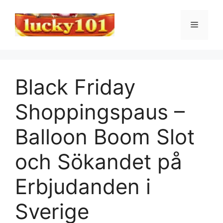
Skip
to
Menu
content
Black Friday
Shoppingspaus –
Balloon Boom Slot
och Sökandet på
Erbjudanden i
Sverige