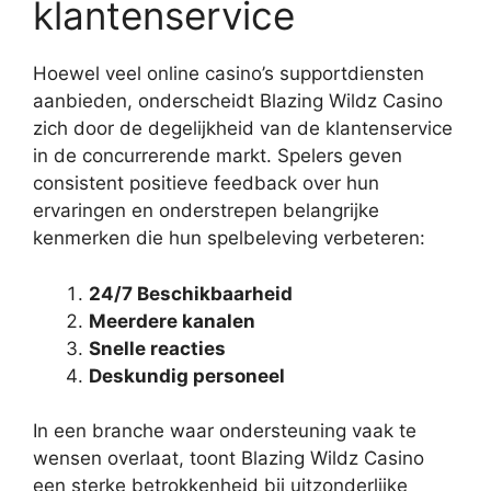
klantenservice
Hoewel veel online casino’s supportdiensten
aanbieden, onderscheidt Blazing Wildz Casino
zich door de degelijkheid van de klantenservice
in de concurrerende markt. Spelers geven
consistent positieve feedback over hun
ervaringen en onderstrepen belangrijke
kenmerken die hun spelbeleving verbeteren:
24/7 Beschikbaarheid
Meerdere kanalen
Snelle reacties
Deskundig personeel
In een branche waar ondersteuning vaak te
wensen overlaat, toont Blazing Wildz Casino
een sterke betrokkenheid bij uitzonderlijke