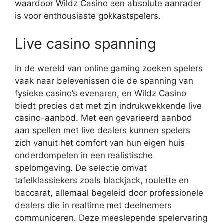
waardoor Wildz Casino een absolute aanrader
is voor enthousiaste gokkastspelers.
Live casino spanning
In de wereld van online gaming zoeken spelers
vaak naar belevenissen die de spanning van
fysieke casino’s evenaren, en Wildz Casino
biedt precies dat met zijn indrukwekkende live
casino-aanbod. Met een gevarieerd aanbod
aan spellen met live dealers kunnen spelers
zich vanuit het comfort van hun eigen huis
onderdompelen in een realistische
spelomgeving. De selectie omvat
tafelklassiekers zoals blackjack, roulette en
baccarat, allemaal begeleid door professionele
dealers die in realtime met deelnemers
communiceren. Deze meeslepende spelervaring