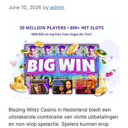
June 10, 2026
by
admin
Blazing Wildz Casino in Nederland biedt een
uitstekende combinatie van vlotte uitbetalingen
en non-stop spelactie. Spelers kunnen erop