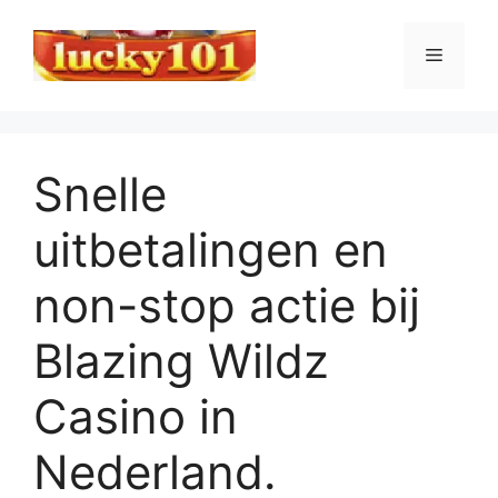
Skip
to
Menu
content
Snelle
uitbetalingen en
non-stop actie bij
Blazing Wildz
Casino in
Nederland.