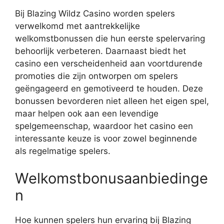
Bij Blazing Wildz Casino worden spelers
verwelkomd met aantrekkelijke
welkomstbonussen die hun eerste spelervaring
behoorlijk verbeteren. Daarnaast biedt het
casino een verscheidenheid aan voortdurende
promoties die zijn ontworpen om spelers
geëngageerd en gemotiveerd te houden. Deze
bonussen bevorderen niet alleen het eigen spel,
maar helpen ook aan een levendige
spelgemeenschap, waardoor het casino een
interessante keuze is voor zowel beginnende
als regelmatige spelers.
Welkomstbonusaanbiedinge
n
Hoe kunnen spelers hun ervaring bij Blazing