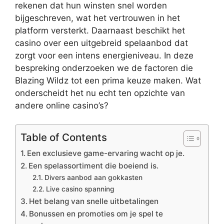
rekenen dat hun winsten snel worden
bijgeschreven, wat het vertrouwen in het
platform versterkt. Daarnaast beschikt het
casino over een uitgebreid spelaanbod dat
zorgt voor een intens energieniveau. In deze
bespreking onderzoeken we de factoren die
Blazing Wildz tot een prima keuze maken. Wat
onderscheidt het nu echt ten opzichte van
andere online casino’s?
Table of Contents
Een exclusieve game-ervaring wacht op je.
Een spelassortiment die boeiend is.
Divers aanbod aan gokkasten
Live casino spanning
Het belang van snelle uitbetalingen
Bonussen en promoties om je spel te