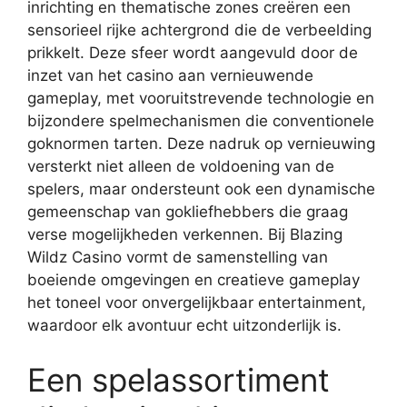
inrichting en thematische zones creëren een
sensorieel rijke achtergrond die de verbeelding
prikkelt. Deze sfeer wordt aangevuld door de
inzet van het casino aan vernieuwende
gameplay, met vooruitstrevende technologie en
bijzondere spelmechanismen die conventionele
goknormen tarten. Deze nadruk op vernieuwing
versterkt niet alleen de voldoening van de
spelers, maar ondersteunt ook een dynamische
gemeenschap van gokliefhebbers die graag
verse mogelijkheden verkennen. Bij Blazing
Wildz Casino vormt de samenstelling van
boeiende omgevingen en creatieve gameplay
het toneel voor onvergelijkbaar entertainment,
waardoor elk avontuur echt uitzonderlijk is.
Een spelassortiment