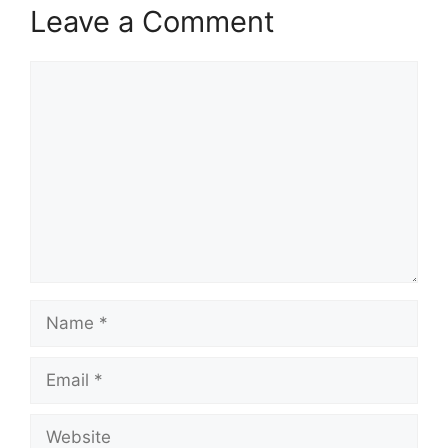
Leave a Comment
Comment
Name
Email
Website