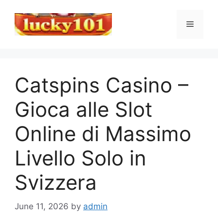
Skip
to
Menu
content
Catspins Casino –
Gioca alle Slot
Online di Massimo
Livello Solo in
Svizzera
June 11, 2026
by
admin