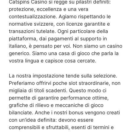
Catspins Casino si regge su pilastri definiti:
protezione, eccellenza e una vera
contestualizzazione. Agiamo rispettando le
normative svizzere, con licenze garantite e
transazioni tutelate. Ogni particolare della
piattaforma, dai pagamenti al supporto in
italiano, è pensato per voi. Non siamo un casino
generico. Siamo una casa di gioco che parla la
vostra lingua e capisce cosa cercate.
La nostra impostazione tende sulla selezione.
Preferiamo offrirvi poche slot straordinarie, non
migliaia di titoli scadenti. Questo modo ci
permette di garantire performance ottime,
grafiche di rilievo e meccaniche di gioco
bilanciate. Anche i nostri bonus vengono creati
con un’idea definita: devono essere
comprensibili e sfruttabili, esenti di termini e