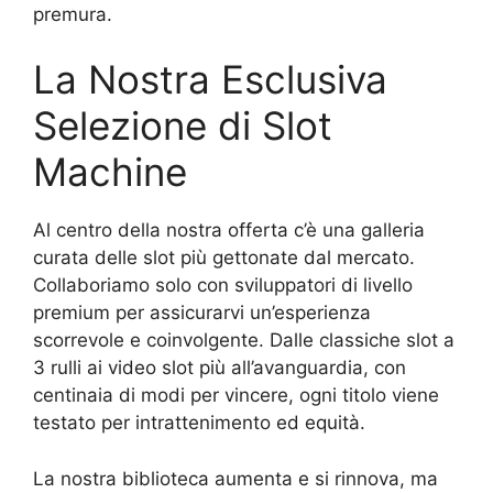
premura.
La Nostra Esclusiva
Selezione di Slot
Machine
Al centro della nostra offerta c’è una galleria
curata delle slot più gettonate dal mercato.
Collaboriamo solo con sviluppatori di livello
premium per assicurarvi un’esperienza
scorrevole e coinvolgente. Dalle classiche slot a
3 rulli ai video slot più all’avanguardia, con
centinaia di modi per vincere, ogni titolo viene
testato per intrattenimento ed equità.
La nostra biblioteca aumenta e si rinnova, ma