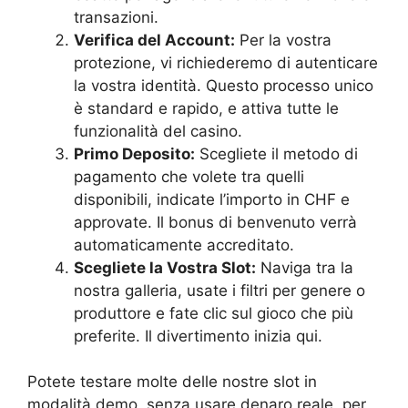
transazioni.
Verifica del Account:
Per la vostra
protezione, vi richiederemo di autenticare
la vostra identità. Questo processo unico
è standard e rapido, e attiva tutte le
funzionalità del casino.
Primo Deposito:
Scegliete il metodo di
pagamento che volete tra quelli
disponibili, indicate l’importo in CHF e
approvate. Il bonus di benvenuto verrà
automaticamente accreditato.
Scegliete la Vostra Slot:
Naviga tra la
nostra galleria, usate i filtri per genere o
produttore e fate clic sul gioco che più
preferite. Il divertimento inizia qui.
Potete testare molte delle nostre slot in
modalità demo, senza usare denaro reale, per