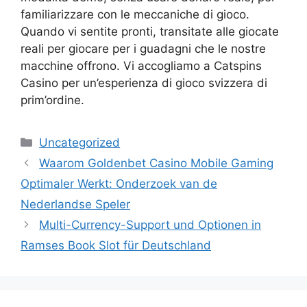
familiarizzare con le meccaniche di gioco.
Quando vi sentite pronti, transitate alle giocate
reali per giocare per i guadagni che le nostre
macchine offrono. Vi accogliamo a Catspins
Casino per un’esperienza di gioco svizzera di
prim’ordine.
Categories
Uncategorized
Waarom Goldenbet Casino Mobile Gaming
Optimaler Werkt: Onderzoek van de
Nederlandse Speler
Multi-Currency-Support und Optionen in
Ramses Book Slot für Deutschland