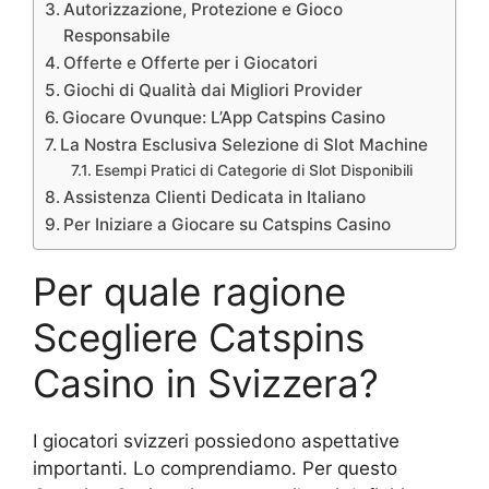
Autorizzazione, Protezione e Gioco
Responsabile
Offerte e Offerte per i Giocatori
Giochi di Qualità dai Migliori Provider
Giocare Ovunque: L’App Catspins Casino
La Nostra Esclusiva Selezione di Slot Machine
Esempi Pratici di Categorie di Slot Disponibili
Assistenza Clienti Dedicata in Italiano
Per Iniziare a Giocare su Catspins Casino
Per quale ragione
Scegliere Catspins
Casino in Svizzera?
I giocatori svizzeri possiedono aspettative
importanti. Lo comprendiamo. Per questo