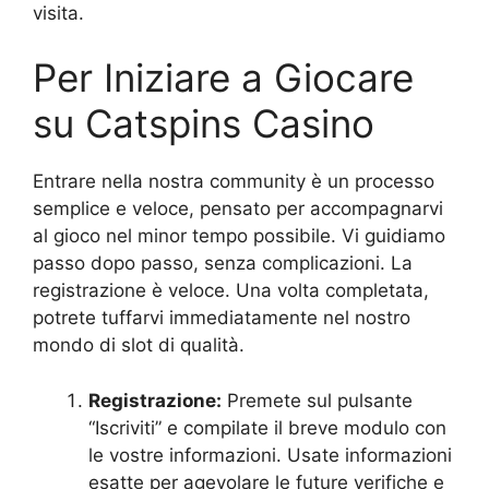
visita.
Per Iniziare a Giocare
su Catspins Casino
Entrare nella nostra community è un processo
semplice e veloce, pensato per accompagnarvi
al gioco nel minor tempo possibile. Vi guidiamo
passo dopo passo, senza complicazioni. La
registrazione è veloce. Una volta completata,
potrete tuffarvi immediatamente nel nostro
mondo di slot di qualità.
Registrazione:
Premete sul pulsante
“Iscriviti” e compilate il breve modulo con
le vostre informazioni. Usate informazioni
esatte per agevolare le future verifiche e