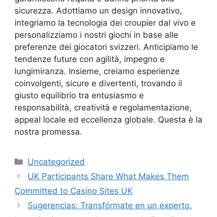
sicurezza. Adottiamo un design innovativo,
integriamo la tecnologia dei croupier dal vivo e
personalizziamo i nostri giochi in base alle
preferenze dei giocatori svizzeri. Anticipiamo le
tendenze future con agilità, impegno e
lungimiranza. Insieme, creiamo esperienze
coinvolgenti, sicure e divertenti, trovando il
giusto equilibrio tra entusiasmo e
responsabilità, creatività e regolamentazione,
appeal locale ed eccellenza globale. Questa è la
nostra promessa.
Categories
Uncategorized
UK Participants Share What Makes Them
Committed to Casino Sites UK
Sugerencias: Transfórmate en un experto.