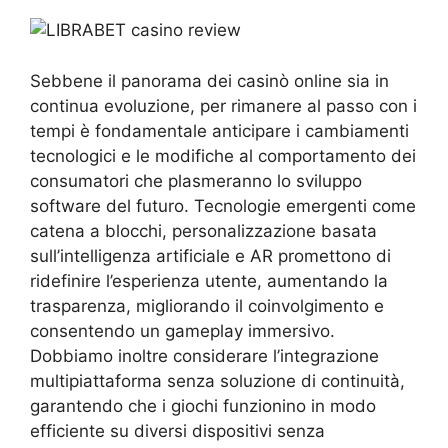
Sebbene il panorama dei casinò online sia in
continua evoluzione, per rimanere al passo con i
tempi è fondamentale anticipare i cambiamenti
tecnologici e le modifiche al comportamento dei
consumatori che plasmeranno lo sviluppo
software del futuro. Tecnologie emergenti come
catena a blocchi, personalizzazione basata
sull’intelligenza artificiale e AR promettono di
ridefinire l’esperienza utente, aumentando la
trasparenza, migliorando il coinvolgimento e
consentendo un gameplay immersivo.
Dobbiamo inoltre considerare l’integrazione
multipiattaforma senza soluzione di continuità,
garantendo che i giochi funzionino in modo
efficiente su diversi dispositivi senza