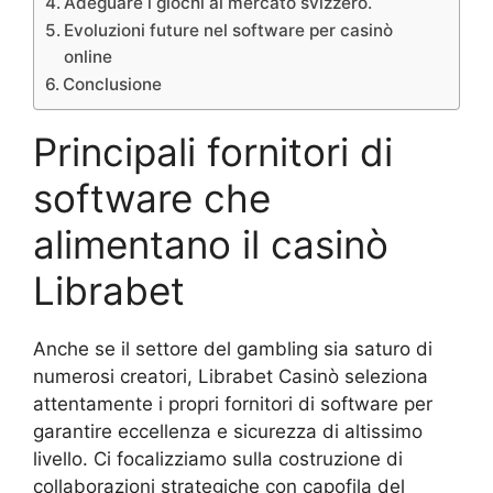
Adeguare i giochi al mercato svizzero.
Evoluzioni future nel software per casinò
online
Conclusione
Principali fornitori di
software che
alimentano il casinò
Librabet
Anche se il settore del gambling sia saturo di
numerosi creatori, Librabet Casinò seleziona
attentamente i propri fornitori di software per
garantire eccellenza e sicurezza di altissimo
livello. Ci focalizziamo sulla costruzione di
collaborazioni strategiche con capofila del