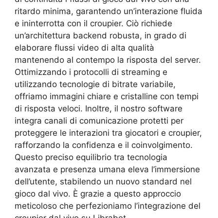
ritardo minima, garantendo un’interazione fluida
e ininterrotta con il croupier. Ciò richiede
un’architettura backend robusta, in grado di
elaborare flussi video di alta qualità
mantenendo al contempo la risposta del server.
Ottimizzando i protocolli di streaming e
utilizzando tecnologie di bitrate variabile,
offriamo immagini chiare e cristalline con tempi
di risposta veloci. Inoltre, il nostro software
integra canali di comunicazione protetti per
proteggere le interazioni tra giocatori e croupier,
rafforzando la confidenza e il coinvolgimento.
Questo preciso equilibrio tra tecnologia
avanzata e presenza umana eleva l’immersione
dell’utente, stabilendo un nuovo standard nel
gioco dal vivo. È grazie a questo approccio
meticoloso che perfezioniamo l’integrazione del