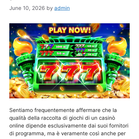
June 10, 2026
by
admin
Sentiamo frequentemente affermare che la
qualità della raccolta di giochi di un casinò
online dipende esclusivamente dai suoi fornitori
di programma, ma è veramente così anche per