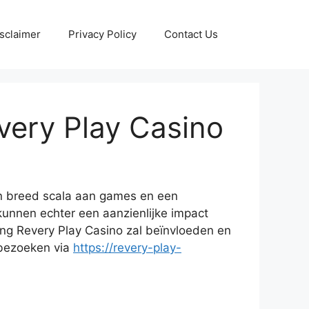
sclaimer
Privacy Policy
Contact Us
very Play Casino
en breed scala aan games en een
kunnen echter een aanzienlijke impact
ng Revery Play Casino zal beïnvloeden en
 bezoeken via
https://revery-play-