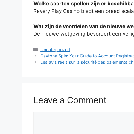
Welke soorten spellen zijn er beschikb
Revery Play Casino biedt een breed scala 
Wat zijn de voordelen van de nieuwe w
De nieuwe wetgeving bevordert een veili
Categories
Uncategorized
Daytona Spin: Your Guide to Account Registrat
Les avis réels sur la sécurité des paiements c
Leave a Comment
Comment