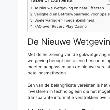
Table of Contents
De Nieuwe Wetgeving en haar Effecten
Veiligheid en Betrouwbaarheid voor Spele
Spelervaring en Toegankelijkheid
FAQ over Revery Play Casino
De Nieuwe Wetgevin
Met de herziening van de gokwetgeving in
wetgeving beoogt niet alleen bescherming
moeten aanpassen aan de nieuwe vereisten
betalingsmethoden.
Een van de belangrijkste vereisten is he
investeren in technologieën die het mog
transparante informatie verstrekken over s