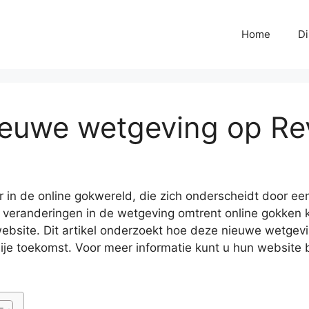
Home
Di
ieuwe wetgeving op Re
r in de online gokwereld, die zich onderscheidt door e
te veranderingen in de wetgeving omtrent online gokken 
bsite. Dit artikel onderzoekt hoe deze nieuwe wetgevi
ije toekomst. Voor meer informatie kunt u hun website