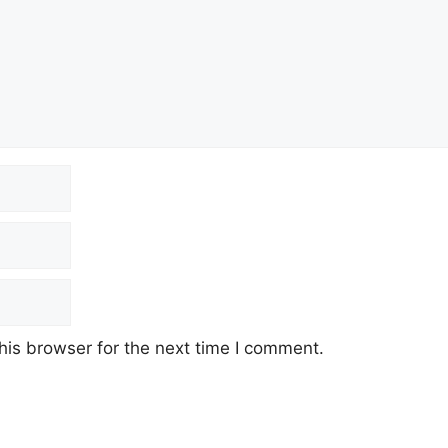
his browser for the next time I comment.