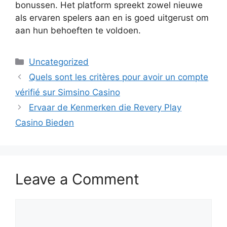
bonussen. Het platform spreekt zowel nieuwe
als ervaren spelers aan en is goed uitgerust om
aan hun behoeften te voldoen.
Categories
Uncategorized
Quels sont les critères pour avoir un compte
vérifié sur Simsino Casino
Ervaar de Kenmerken die Revery Play
Casino Bieden
Leave a Comment
Comment