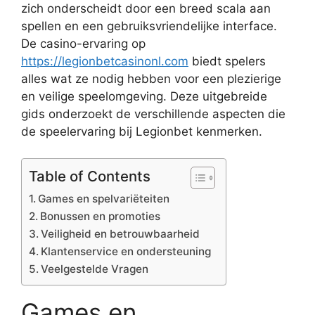
zich onderscheidt door een breed scala aan
spellen en een gebruiksvriendelijke interface.
De casino-ervaring op
https://legionbetcasinonl.com
biedt spelers
alles wat ze nodig hebben voor een plezierige
en veilige speelomgeving. Deze uitgebreide
gids onderzoekt de verschillende aspecten die
de speelervaring bij Legionbet kenmerken.
Table of Contents
Games en spelvariëteiten
Bonussen en promoties
Veiligheid en betrouwbaarheid
Klantenservice en ondersteuning
Veelgestelde Vragen
Games en