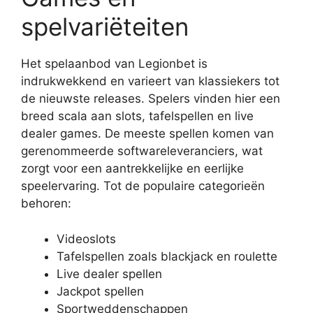
spelvariëteiten
Het spelaanbod van Legionbet is
indrukwekkend en varieert van klassiekers tot
de nieuwste releases. Spelers vinden hier een
breed scala aan slots, tafelspellen en live
dealer games. De meeste spellen komen van
gerenommeerde softwareleveranciers, wat
zorgt voor een aantrekkelijke en eerlijke
speelervaring. Tot de populaire categorieën
behoren:
Videoslots
Tafelspellen zoals blackjack en roulette
Live dealer spellen
Jackpot spellen
Sportweddenschappen