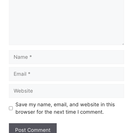
Name
Email
Website
Save my name, email, and website in this
browser for the next time I comment.