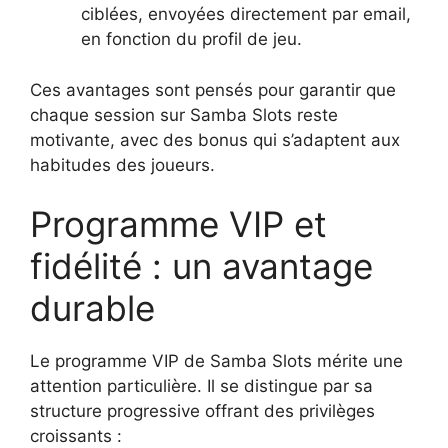
ciblées, envoyées directement par email,
en fonction du profil de jeu.
Ces avantages sont pensés pour garantir que
chaque session sur Samba Slots reste
motivante, avec des bonus qui s’adaptent aux
habitudes des joueurs.
Programme VIP et
fidélité : un avantage
durable
Le programme VIP de Samba Slots mérite une
attention particulière. Il se distingue par sa
structure progressive offrant des privilèges
croissants :