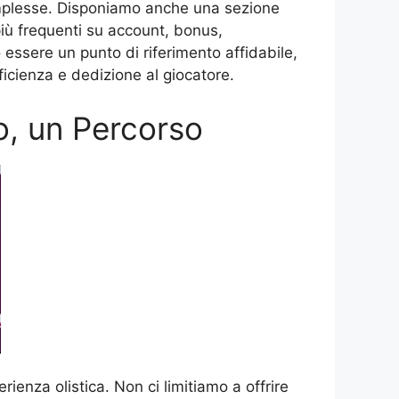
omplesse. Disponiamo anche una sezione
iù frequenti su account, bonus,
essere un punto di riferimento affidabile,
icienza e dedizione al giocatore.
o, un Percorso
ienza olistica. Non ci limitiamo a offrire