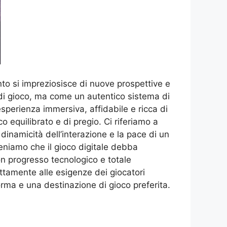
ento si impreziosisce di nuove prospettive e
di gioco, ma come un autentico sistema di
esperienza immersiva, affidabile e ricca di
o equilibrato e di pregio. Ci riferiamo a
 dinamicità dell’interazione e la pace di un
teniamo che il gioco digitale debba
on progresso tecnologico e totale
tamente alle esigenze dei giocatori
orma e una destinazione di gioco preferita.