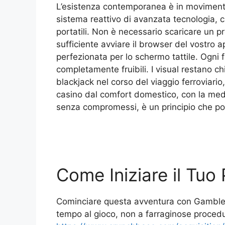
L’esistenza contemporanea è in movimento
sistema reattivo di avanzata tecnologia, c
portatili. Non è necessario scaricare un 
sufficiente avviare il browser del vostro a
perfezionata per lo schermo tattile. Ogni f
completamente fruibili. I visual restano ch
blackjack nel corso del viaggio ferroviari
casino dal comfort domestico, con la med
senza compromessi, è un principio che por
Come Iniziare il Tu
Cominciare questa avventura con Gamblerin
tempo al gioco, non a farraginose procedur