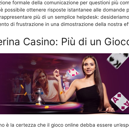
zione formale della comunicazione per questioni più c
 possibile ottenere risposte istantanee alle domande p
rappresentare più di un semplice helpdesk: desideriamo 
o di frustrazione in una dimostrazione della nostra eff
rina Casino: Più di un Gioc
no è la certezza che il gioco online debba essere un’esper