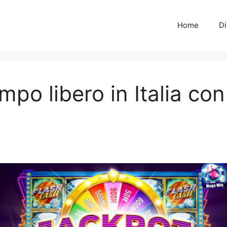
Home
Di
empo libero in Italia c