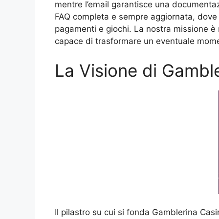
mentre l’email garantisce una documenta
FAQ completa e sempre aggiornata, dove è
pagamenti e giochi. La nostra missione è 
capace di trasformare un eventuale moment
La Visione di Gamble
Il pilastro su cui si fonda Gamblerina Casi