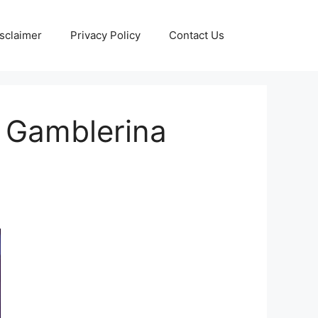
sclaimer
Privacy Policy
Contact Us
on Gamblerina