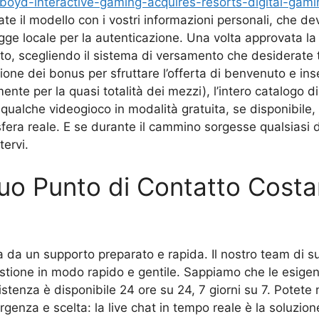
/boyd-interactive-gaming-acquires-resorts-digital-ga
late il modello con i vostri informazioni personali, che d
egge locale per la autenticazione. Una volta approvata la
to, scegliendo il sistema di versamento che desiderate tr
one dei bonus per sfruttare l’offerta di benvenuto e ins
te per la quasi totalità dei mezzi), l’intero catalogo di 
ualche videogioco in modalità gratuita, se disponibile, 
osfera reale. E se durante il cammino sorgesse qualsiasi
tervi.
 Tuo Punto di Contatto Cos
da un supporto preparato e rapida. Il nostro team di sup
estione in modo rapido e gentile. Sappiamo che le esigen
stenza è disponibile 24 ore su 24, 7 giorni su 7. Potete 
rgenza e scelta: la live chat in tempo reale è la soluzio