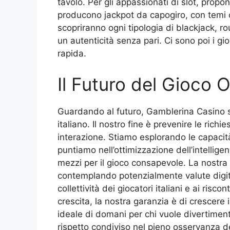
tavolo. Per gli appassionati di slot, propo
producono jackpot da capogiro, con temi c
scopriranno ogni tipologia di blackjack, ro
un autenticità senza pari. Ci sono poi i gio
rapida.
Il Futuro del Gioco O
Guardando al futuro, Gamblerina Casino si
italiano. Il nostro fine è prevenire le ric
interazione. Stiamo esplorando le capacit
puntiamo nell’ottimizzazione dell’intellige
mezzi per il gioco consapevole. La nostra
contemplando potenzialmente valute digita
collettività dei giocatori italiani e ai ris
crescita, la nostra garanzia è di crescer
ideale di domani per chi vuole divertiment
rispetto condiviso nel pieno osservanza d