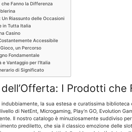
i che Fanno la Differenza
mblerina
 Un Riassunto delle Occasioni
 in Tutta Italia
ina Casino
o Costantemente Accessibile
 Gioco, un Percorso
pegno Fondamentale
e Vantaggio per l’Italia
erario di Significato
dell’Offerta: I Prodotti che
, indubbiamente, la sua estesa e curatissima biblioteca 
 livello di NetEnt, Microgaming, Play’n GO, Evolution Gami
nte. Il nostro catalogo è minuziosamente suddiviso per 
imento prediletto, che sia il classico emozione delle slot 