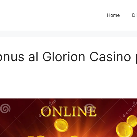
Home
Di
nus al Glorion Casino p