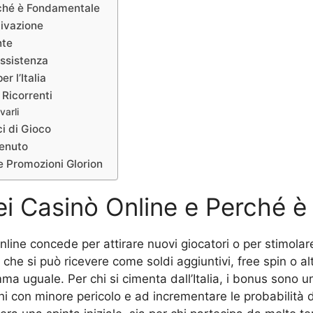
rché è Fondamentale
tivazione
nte
Assistenza
r l’Italia
Ricorrenti
varli
i di Gioco
venuto
e Promozioni Glorion
nei Casinò Online e Perché 
nline concede per attirare nuovi giocatori o per stimolare
 che si può ricevere come soldi aggiuntivi, free spin o a
guale. Per chi si cimenta dall’Italia, i bonus sono uno 
hi con minore pericolo e ad incrementare le probabilità di