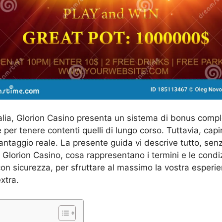
 Italia, Glorion Casino presenta un sistema di bonus com
 per tenere contenti quelli di lungo corso. Tuttavia, cap
ntaggio reale. La presente guida vi descrive tutto, senza
u Glorion Casino, cosa rappresentano i termini e le cond
e con sicurezza, per sfruttare al massimo la vostra esperie
xtra.