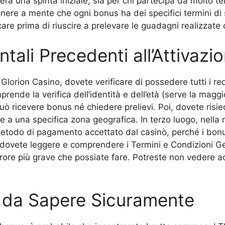
era una spinta iniziale, sia per chi partecipa da molto tem
nere a mente che ogni bonus ha dei specifici termini d
are prima di riuscire a prelevare le guadagni realizzate 
ali Precedenti all’Attivazi
Glorion Casino, dovete verificare di possedere tutti i req
ende la verifica dell’identità e dell’età (serve la maggio
uò ricevere bonus né chiedere prelievi. Poi, dovete risi
e a una specifica zona geografica. In terzo luogo, nella
odo di pagamento accettato dal casinò, perché i bonus
, dovete leggere e comprendere i Termini e Condizioni Gen
rrore più grave che possiate fare. Potreste non vedere ac
i da Sapere Sicuramente