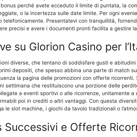
bonus perché avete ecceduto il limite di puntata, la com
giate, o la incertezza sulle date limite. Per ogni evenien
 telefonicamente. Presentatevi con tranquillità, fornendo
e precisi e avere i documenti pronti facilita a gestire la 
ve su Glorion Casino per l’It
oni diverse, che tentano di soddisfare gusti e abitudini
i primi depositi, che spesso abbina una parte di match sul
quenza la pagina delle promozioni con offerte ricorrenti.
ni settimana che restituiscono una porzione delle perdit
ollegate a eventi sportivi o alle ricorrenze, unitamente
ormabili poi in crediti o altri vantaggi. Con questa divers
a le slot machine, i giochi da tavolo tradizionali o l’atmos
Successivi e Offerte Ricor