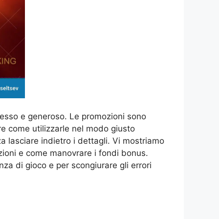
plesso e generoso. Le promozioni sono
ire come utilizzarle nel modo giusto
 lasciare indietro i dettagli. Vi mostriamo
izioni e come manovrare i fondi bonus.
nza di gioco e per scongiurare gli errori