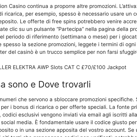
ion Casino continua a proporre altre promozioni. L’atti
s di ricarica, per esempio, spesso è necessario usare un
sito. Le offerte di free spins potrebbero venire accredi
te clic su un pulsante “Partecipa” nella pagina della pr
el periodo di riferimento (settimana o mese) per i giocat
spesso la sezione promozioni, leggete i termini di ogni s
tter del casinò è un trucco semplice per non farsi sfuggir
a sono e Dove trovarli
numeri che servono a sbloccare promozioni specifiche. Su
er i bonus di ricarica o per offerte speciali. La fonte prin
codici esclusivi vengono inviati via email agli iscritti a
ui social media. È fondamentale usare il codice giusto per 
posito o in una sezione apposita del vostro account. Se 