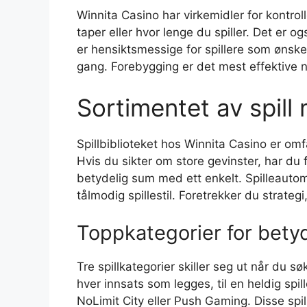
Winnita Casino har virkemidler for kontro
taper eller hvor lenge du spiller. Det er o
er hensiktsmessige for spillere som ønsker 
gang. Forebygging er det mest effektive n
Sortimentet av spill
Spillbiblioteket hos Winnita Casino er om
Hvis du sikter om store gevinster, har du
betydelig sum med ett enkelt. Spilleautoma
tålmodig spillestil. Foretrekker du strateg
Toppkategorier for betyd
Tre spillkategorier skiller seg ut når du s
hver innsats som legges, til en heldig spi
NoLimit City eller Push Gaming. Disse spill