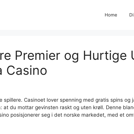
Home
Di
re Premier og Hurtige 
a Casino
 spillere. Casinoet lover spenning med gratis spins og ja
at du mottar gevinsten raskt og uten krøll. Denne blan
sino posisjonerer seg i det norske markedet, med et omf