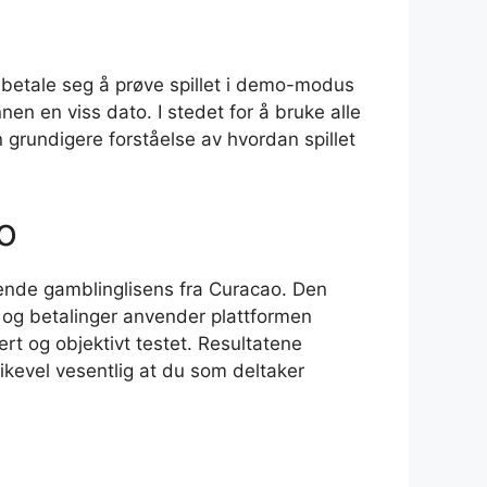
an betale seg å prøve spillet i demo-modus
en en viss dato. I stedet for å bruke alle
 grundigere forståelse av hvordan spillet
o
nende gamblinglisens fra Curacao. Den
jon og betalinger anvender plattformen
iert og objektivt testet. Resultatene
ikevel vesentlig at du som deltaker