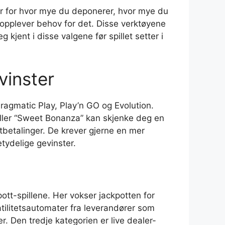
mer for hvor mye du deponerer, hvor mye du
du opplever behov for det. Disse verktøyene
 kjent i disse valgene før spillet setter i
vinster
ragmatic Play, Play’n GO og Evolution.
 eller “Sweet Bonanza” kan skjenke deg en
utbetalinger. De krever gjerne en mer
etydelige gevinster.
pott-spillene. Her vokser jackpotten for
atilitetsautomater fra leverandører som
er. Den tredje kategorien er live dealer-