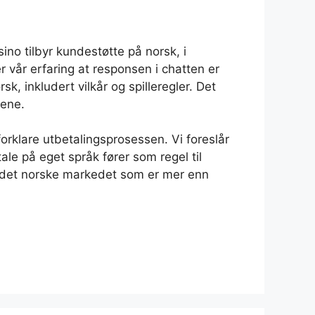
sino tilbyr kundestøtte på norsk, i
 vår erfaring at responsen i chatten er
sk, inkludert vilkår og spilleregler. Det
sene.
forklare utbetalingsprosessen. Vi foreslår
ale på eget språk fører som regel til
il det norske markedet som er mer enn