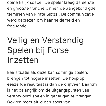
opmerkelijk soepel. De speler kreeg de eerste
en grootste tranche binnen de aangekondigde
termijnen van Pirate Slot(s). De communicatie
werd geprezen om haar helderheid en
frequentie.
Veilig en Verstandig
Spelen bij Forse
Inzetten
Een situatie als deze kan sommige spelers
brengen tot hogere inzetten. De hoop op
eenzelfde resultaat is dan de drijfveer. Daarom
is het belangrijk om de uitgangspunten van
verantwoord spelen in geheugen te brengen.
Gokken moet altijd een soort van