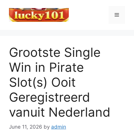
Skip
to
Menu
content
Grootste Single
Win in Pirate
Slot(s) Ooit
Geregistreerd
vanuit Nederland
June 11, 2026
by
admin