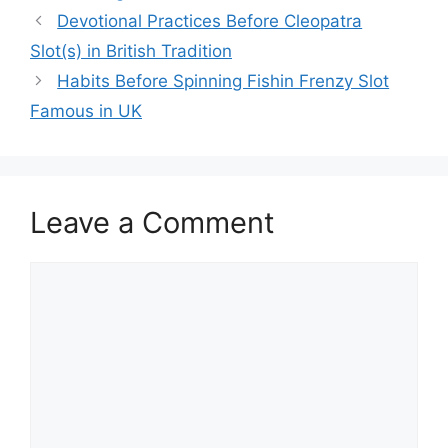
Devotional Practices Before Cleopatra
Slot(s) in British Tradition
Habits Before Spinning Fishin Frenzy Slot
Famous in UK
Leave a Comment
Comment