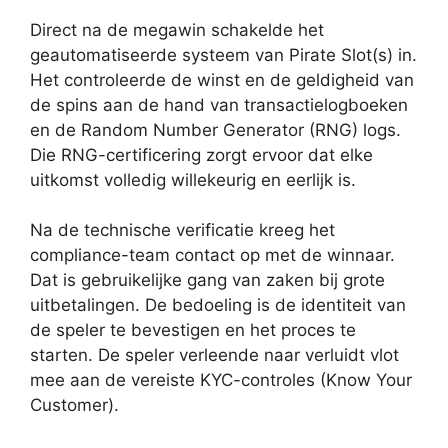
Direct na de megawin schakelde het
geautomatiseerde systeem van Pirate Slot(s) in.
Het controleerde de winst en de geldigheid van
de spins aan de hand van transactielogboeken
en de Random Number Generator (RNG) logs.
Die RNG-certificering zorgt ervoor dat elke
uitkomst volledig willekeurig en eerlijk is.
Na de technische verificatie kreeg het
compliance-team contact op met de winnaar.
Dat is gebruikelijke gang van zaken bij grote
uitbetalingen. De bedoeling is de identiteit van
de speler te bevestigen en het proces te
starten. De speler verleende naar verluidt vlot
mee aan de vereiste KYC-controles (Know Your
Customer).