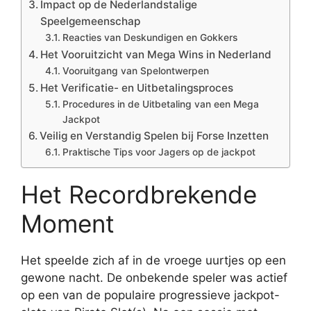
Impact op de Nederlandstalige
Speelgemeenschap
Reacties van Deskundigen en Gokkers
Het Vooruitzicht van Mega Wins in Nederland
Vooruitgang van Spelontwerpen
Het Verificatie- en Uitbetalingsproces
Procedures in de Uitbetaling van een Mega
Jackpot
Veilig en Verstandig Spelen bij Forse Inzetten
Praktische Tips voor Jagers op de jackpot
Het Recordbrekende
Moment
Het speelde zich af in de vroege uurtjes op een
gewone nacht. De onbekende speler was actief
op een van de populaire progressieve jackpot-