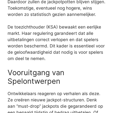
Daardoor zullen de jackpotpotten blijven stijgen.
Toekomstige, eventueel nog hogere, wins
worden zo statistisch gezien aannemelijker.
De toezichthouder (KSA) bewaakt een eerlijke
markt. Haar regulering garandeert dat alle
uitbetalingen correct verlopen en dat spelers
worden beschermd. Dit kader is essentieel voor
de geloofwaardigheid dat nodig is voor spelers
om deel te nemen.
Vooruitgang van
Spelontwerpen
Ontwikkelaars reageren op verhalen als deze.
Ze creëren nieuwe jackpot-structuren. Denk
aan “must-drop” jackpots die gegarandeerd op
een bepaald tijdstip of bedrag uitbetalen. Of