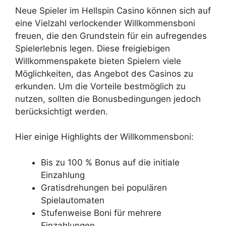
Neue Spieler im Hellspin Casino können sich auf
eine Vielzahl verlockender Willkommensboni
freuen, die den Grundstein für ein aufregendes
Spielerlebnis legen. Diese freigiebigen
Willkommenspakete bieten Spielern viele
Möglichkeiten, das Angebot des Casinos zu
erkunden. Um die Vorteile bestmöglich zu
nutzen, sollten die Bonusbedingungen jedoch
berücksichtigt werden.
Hier einige Highlights der Willkommensboni:
Bis zu 100 % Bonus auf die initiale
Einzahlung
Gratisdrehungen bei populären
Spielautomaten
Stufenweise Boni für mehrere
Einzahlungen