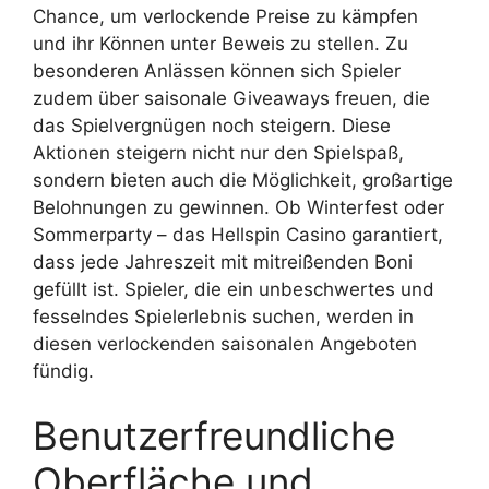
Chance, um verlockende Preise zu kämpfen
und ihr Können unter Beweis zu stellen. Zu
besonderen Anlässen können sich Spieler
zudem über saisonale Giveaways freuen, die
das Spielvergnügen noch steigern. Diese
Aktionen steigern nicht nur den Spielspaß,
sondern bieten auch die Möglichkeit, großartige
Belohnungen zu gewinnen. Ob Winterfest oder
Sommerparty – das Hellspin Casino garantiert,
dass jede Jahreszeit mit mitreißenden Boni
gefüllt ist. Spieler, die ein unbeschwertes und
fesselndes Spielerlebnis suchen, werden in
diesen verlockenden saisonalen Angeboten
fündig.
Benutzerfreundliche
Oberfläche und