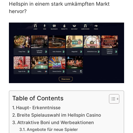
Hellspin in einem stark umkämpften Markt
hervor?
Table of Contents
Haupt- Erkenntnisse
Breite Spielauswahl im Hellspin Casino
Attraktive Boni und Werbeaktionen
Angebote für neue Spieler