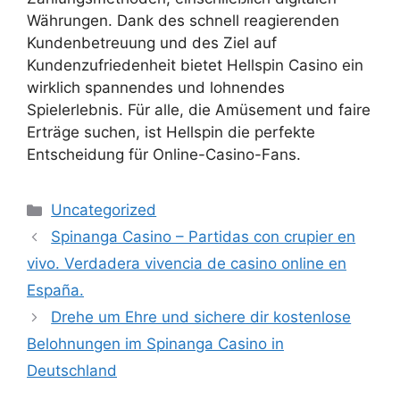
Währungen. Dank des schnell reagierenden
Kundenbetreuung und des Ziel auf
Kundenzufriedenheit bietet Hellspin Casino ein
wirklich spannendes und lohnendes
Spielerlebnis. Für alle, die Amüsement und faire
Erträge suchen, ist Hellspin die perfekte
Entscheidung für Online-Casino-Fans.
Categories
Uncategorized
Spinanga Casino – Partidas con crupier en
vivo. Verdadera vivencia de casino online en
España.
Drehe um Ehre und sichere dir kostenlose
Belohnungen im Spinanga Casino in
Deutschland