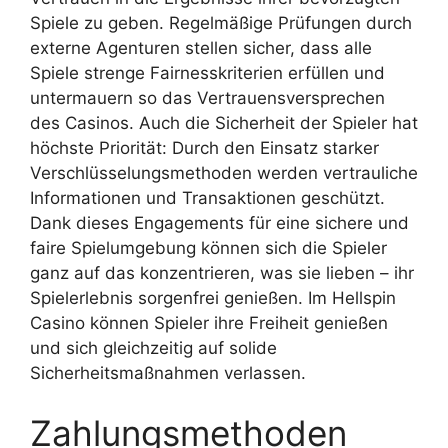
Spiele zu geben. Regelmäßige Prüfungen durch
externe Agenturen stellen sicher, dass alle
Spiele strenge Fairnesskriterien erfüllen und
untermauern so das Vertrauensversprechen
des Casinos. Auch die Sicherheit der Spieler hat
höchste Priorität: Durch den Einsatz starker
Verschlüsselungsmethoden werden vertrauliche
Informationen und Transaktionen geschützt.
Dank dieses Engagements für eine sichere und
faire Spielumgebung können sich die Spieler
ganz auf das konzentrieren, was sie lieben – ihr
Spielerlebnis sorgenfrei genießen. Im Hellspin
Casino können Spieler ihre Freiheit genießen
und sich gleichzeitig auf solide
Sicherheitsmaßnahmen verlassen.
Zahlungsmethoden