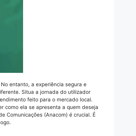
. No entanto, a experiência segura e
erente. Situa a jornada do utilizador
endimento feito para o mercado local.
er como ela se apresenta a quem deseja
 de Comunicações (Anacom) é crucial. É
jogo.