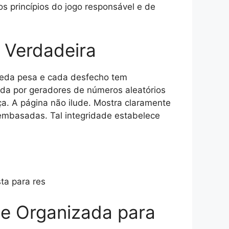
s princípios do jogo responsável e de
 Verdadeira
moeda pesa e cada desfecho tem
tida por geradores de números aleatórios
ça. A página não ilude. Mostra claramente
 embasadas. Tal integridade estabelece
sta para res
te Organizada para