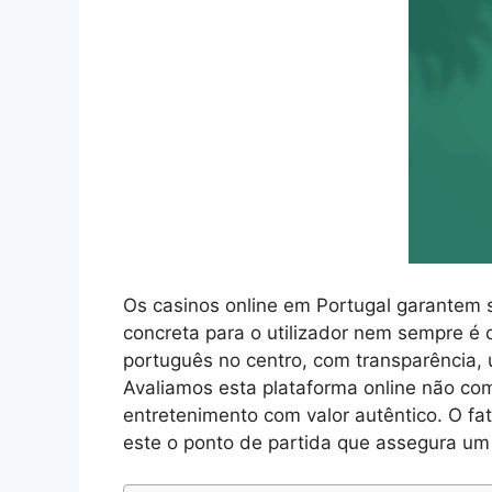
Os casinos online em Portugal garantem 
concreta para o utilizador nem sempre é o
português no centro, com transparência, 
Avaliamos esta plataforma online não c
entretenimento com valor autêntico. O f
este o ponto de partida que assegura um 