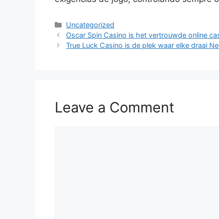
Categories
Uncategorized
Oscar Spin Casino is het vertrouwde online cas
True Luck Casino is de plek waar elke draai Ned
Leave a Comment
Comment