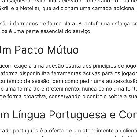
 transações de valor mais elevado, conectando diretame
Skrill e a Neteller, que adicionam uma camada adicional
são informados de forma clara. A plataforma esforça-se
os é uma parte essencial do serviço.
Um Pacto Mútuo
com exige a uma adesão estrita aos princípios do jogo r
aforma disponibiliza ferramentas activas para os jogado
s ou tempo de sessão, bem como pedir uma autoexclusã
o uma forma de entretenimento, nunca como uma fonte
e forma proactiva, conservando o controlo sobre a sua
 em Língua Portuguesa e Co
ado português é a oferta de um atendimento ao client