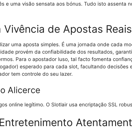
s e uma visão sensata aos bónus. Tudo isto assenta no
 Vivência de Apostas Reais
ealizar uma aposta simples. É uma jornada onde cada 
racidade provém da confiabilidade dos resultados, garan
ermos. Para o apostador luso, tal facto fomenta confian
jogador) esperado para cada slot, facultando decisões
or tem controle do seu lazer.
o Alicerce
ogos online legítimo. O Slotlair usa encriptação SSL robu
 Entretenimento Atentamen