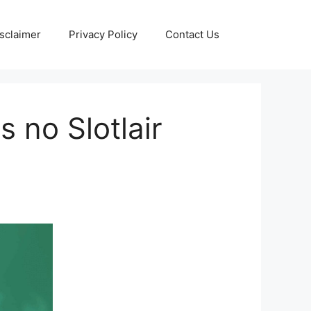
sclaimer
Privacy Policy
Contact Us
 no Slotlair