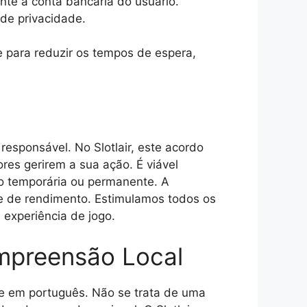
nte à conta bancária do usuário.
 de privacidade.
 para reduzir os tempos de espera,
esponsável. No Slotlair, este acordo
res gerirem a sua ação. É viável
o temporária ou permanente. A
 de rendimento. Estimulamos todos os
 experiência de jogo.
mpreensão Local
e em português. Não se trata de uma