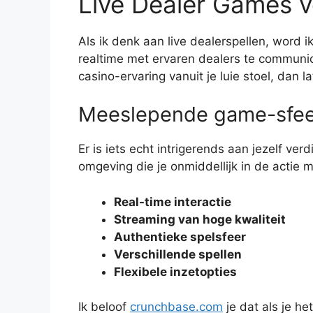
Live Dealer Games v
Als ik denk aan live dealerspellen, word
realtime met ervaren dealers te communi
casino-ervaring vanuit je luie stoel, dan 
Meeslepende game-sfee
Er is iets echt intrigerends aan jezelf ve
omgeving die je onmiddellijk in de actie 
Real-time interactie
Streaming van hoge kwaliteit
Authentieke spelsfeer
Verschillende spellen
Flexibele inzetopties
Ik beloof
crunchbase.com
je dat als je h