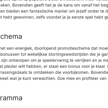
 raken. Bovendien geeft het je de kans om vanaf het beg
e en bieden een fantastische manier om jezelf onder te
pot hebt gewonnen, zelfs voordat je je eerste spel heb
schema
et een energiek, doorlopend promotieschema dat moeili
pinbonussen tot wekelijkse stortingswedstrijden die je 
ze zijn ontworpen om je speelervaring te verrijken en je
t plezier wilt hebben, er staat een bonus voor je klaar.
assingsdeals te ontdekken die voorbijkomen. Bovendien
weet wat je kunt verwachten. Doe mee en profiteer van d
ogramma