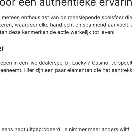
oor een authentieke ervari
 ik meteen enthousiast van de meeslepende spelsfeer die
ceren, waardoor elke hand echt en spannend aanvoelt. A
laten deze kenmerken de actie werkelijk tot leven!
r
rdiepen in een live dealerspel bij Lucky 7 Casino. Je spe
meeneemt. Hier zijn een paar elementen die het aantrekk
et eens hebt uitgeprobeerd, je nimmer meer anders wilt!