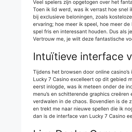
Veel spelers zijn opgetogen over het fan
Toen ik lid werd, was ik verrast hoe snel
bij exclusieve beloningen, zoals kosteloz
ervaring; hoe meer ik speel, hoe meer d
spel fris en interessant houden. Dus als j
Vertrouw me, je wilt deze fantastische vo
Intuïtieve interface 
Tijdens het browsen door online casino’s i
Lucky 7 Casino excelleert op dit gebied me
eerst inlogde, was ik meteen onder de indr
menu’s en schitterende graphics creëren 
verdwalen in de chaos. Bovendien is de z
en trekt me naar nieuwe spellen die ik n
dan is de interface van Lucky 7 Casino 