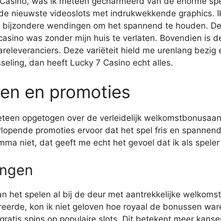
7 Casino, was ik meteen gecharmeerd van de enorme spelse
de nieuwste videoslots met indrukwekkende graphics. Ik
et bijzondere wendingen om het spannend te houden. De l
casino was zonder mijn huis te verlaten. Bovendien is de 
everanciers. Deze variëteit hield me urenlang bezig en 
seling, dan heeft Lucky 7 Casino echt alles.
en en promoties
teen opgetogen over de verleidelijk welkomstbonusaanb
ende promoties ervoor dat het spel fris en spannend blij
ramma niet, dat geeft me echt het gevoel dat ik als spel
ingen
an het spelen al bij de deur met aantrekkelijke welkoms
istreerde, kon ik niet geloven hoe royaal de bonussen w
gratis spins op populaire slots. Dit betekent meer kans