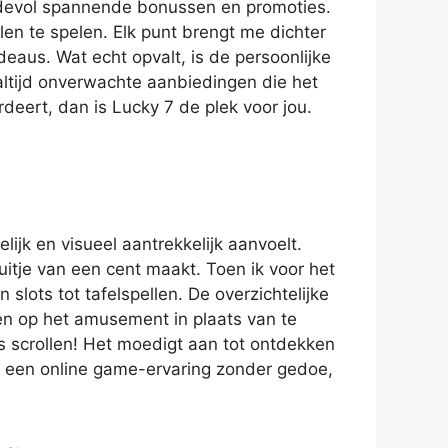
ordevol spannende bonussen en promoties.
len te spelen. Elk punt brengt me dichter
eaus. Wat echt opvalt, is de persoonlijke
ltijd onverwachte aanbiedingen die het
rdeert, dan is Lucky 7 de plek voor jou.
lijk en visueel aantrekkelijk aanvoelt.
uitje van een cent maakt. Toen ik voor het
slots tot tafelspellen. De overzichtelijke
en op het amusement in plaats van te
s scrollen! Het moedigt aan tot ontdekken
ar een online game-ervaring zonder gedoe,