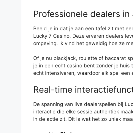
Professionele dealers in 
Beeld je in dat je aan een tafel zit met e
Lucky 7 Casino. Deze ervaren dealers lev
omgeving. Ik vind het geweldig hoe ze met
Of je nu blackjack, roulette of baccarat sp
je in een echt casino bent zonder je hui
echt intensiveren, waardoor elk spel een 
Real-time interactiefunc
De spanning van live dealerspellen bij Lu
interactie die elke sessie authentiek ma
in de actie zit. Dit is wat het zo uniek maa