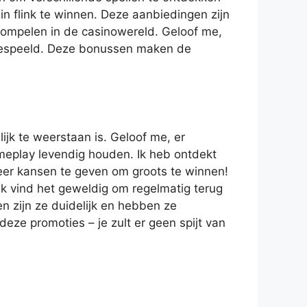
in flink te winnen. Deze aanbiedingen zijn
 dompelen in de casinowereld. Geloof me,
t gespeeld. Deze bonussen maken de
jk te weerstaan is. Geloof me, er
gameplay levendig houden. Ik heb ontdekt
 meer kansen te geven om groots te winnen!
 Ik vind het geweldig om regelmatig terug
 zijn ze duidelijk en hebben ze
eze promoties – je zult er geen spijt van