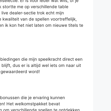
lectie. Er is voor ieder wat wils, of je
 stortte me op verschillende table
ive dealer-sectie trok echt mijn
kwaliteit van de spellen voortreffelijk,
ik kon het niet laten om nieuwe titels te
iedingen die mijn speelkracht direct een
ft, dus er is altijd wel iets om naar uit
er gewaardeerd word!
tbonussen die je ervaring kunnen
aren! Het welkomstpakket bevat
en om verschillende spellen te ontdekken