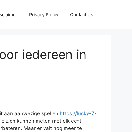
sclaimer
Privacy Policy
Contact Us
oor iedereen in
eit aan aanwezige spellen
https://lucky-7-
die zich kunnen meten met elk echt
rbeteren. Maar er valt nog meer te