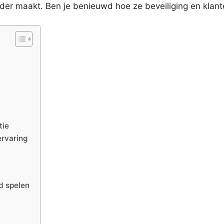
der maakt. Ben je benieuwd hoe ze beveiliging en klante
n
tie
ervaring
d spelen