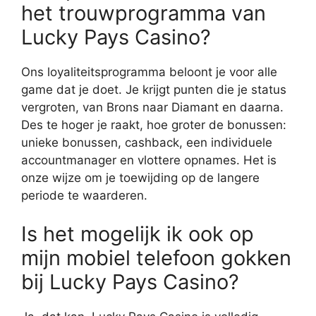
het trouwprogramma van
Lucky Pays Casino?
Ons loyaliteitsprogramma beloont je voor alle
game dat je doet. Je krijgt punten die je status
vergroten, van Brons naar Diamant en daarna.
Des te hoger je raakt, hoe groter de bonussen:
unieke bonussen, cashback, een individuele
accountmanager en vlottere opnames. Het is
onze wijze om je toewijding op de langere
periode te waarderen.
Is het mogelijk ik ook op
mijn mobiel telefoon gokken
bij Lucky Pays Casino?