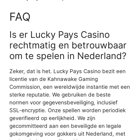
FAQ
Is er Lucky Pays Casino
rechtmatig en betrouwbaar
om te spelen in Nederland?
Zeker, dat is het. Lucky Pays Casino bezit een
licentie van de Kahnawake Gaming
Commission, een wereldwijde instantie met een
sterke reputatie. We gebruiken de beste
normen voor gegevensbeveiliging, inclusief
SSL-encryptie. Onze spellen worden periodiek
geverifieerd op eerlijkheid. We zijn
gecommitteerd aan een beveiligde en legale
gokomgeving voor gokkers uit Nederland, met