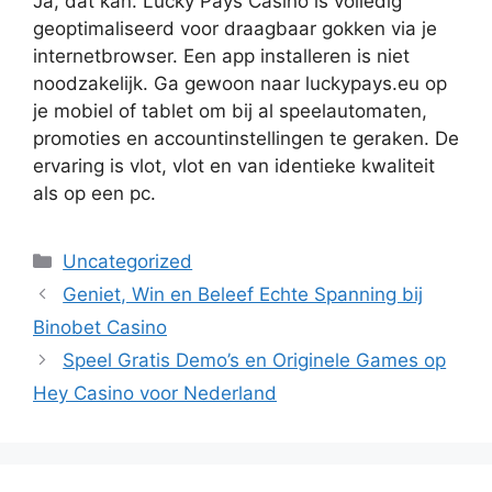
Ja, dat kan. Lucky Pays Casino is volledig
geoptimaliseerd voor draagbaar gokken via je
internetbrowser. Een app installeren is niet
noodzakelijk. Ga gewoon naar luckypays.eu op
je mobiel of tablet om bij al speelautomaten,
promoties en accountinstellingen te geraken. De
ervaring is vlot, vlot en van identieke kwaliteit
als op een pc.
Categories
Uncategorized
Geniet, Win en Beleef Echte Spanning bij
Binobet Casino
Speel Gratis Demo’s en Originele Games op
Hey Casino voor Nederland