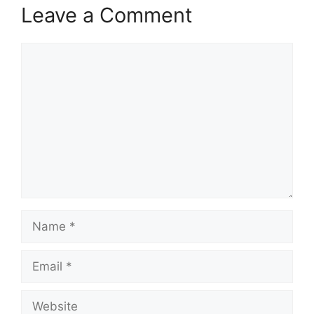
Leave a Comment
Comment
Name
Email
Website