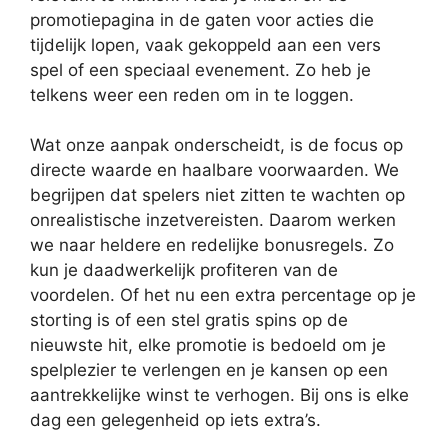
promotiepagina in de gaten voor acties die
tijdelijk lopen, vaak gekoppeld aan een vers
spel of een speciaal evenement. Zo heb je
telkens weer een reden om in te loggen.
Wat onze aanpak onderscheidt, is de focus op
directe waarde en haalbare voorwaarden. We
begrijpen dat spelers niet zitten te wachten op
onrealistische inzetvereisten. Daarom werken
we naar heldere en redelijke bonusregels. Zo
kun je daadwerkelijk profiteren van de
voordelen. Of het nu een extra percentage op je
storting is of een stel gratis spins op de
nieuwste hit, elke promotie is bedoeld om je
spelplezier te verlengen en je kansen op een
aantrekkelijke winst te verhogen. Bij ons is elke
dag een gelegenheid op iets extra’s.