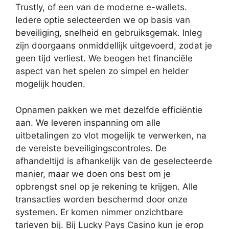
Trustly, of een van de moderne e-wallets.
Iedere optie selecteerden we op basis van
beveiliging, snelheid en gebruiksgemak. Inleg
zijn doorgaans onmiddellijk uitgevoerd, zodat je
geen tijd verliest. We beogen het financiële
aspect van het spelen zo simpel en helder
mogelijk houden.
Opnamen pakken we met dezelfde efficiëntie
aan. We leveren inspanning om alle
uitbetalingen zo vlot mogelijk te verwerken, na
de vereiste beveiligingscontroles. De
afhandeltijd is afhankelijk van de geselecteerde
manier, maar we doen ons best om je
opbrengst snel op je rekening te krijgen. Alle
transacties worden beschermd door onze
systemen. Er komen nimmer onzichtbare
tarieven bij. Bij Lucky Pays Casino kun je erop