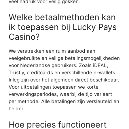
veel nadruk voor veilig gokken.
Welke betaalmethoden kan
ik toepassen bij Lucky Pays
Casino?
We verstrekken een ruim aanbod aan
veelgebruikte en veilige betalingsmogelijkheden
voor Nederlandse gebruikers. Zoals iDEAL,
Trustly, creditcards en verschillende e-wallets.
Inleg zijn over het algemeen direct beschikbaar.
Voor uitbetalingen toepassen we korte
verwerkingsperiodes, waarbij de tijd varieert
per methode. Alle betalingen zijn versleuteld en
helder.
Hoe precies functioneert