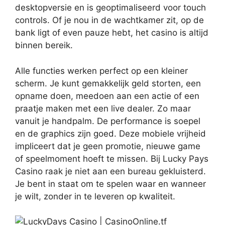
desktopversie en is geoptimaliseerd voor touch
controls. Of je nou in de wachtkamer zit, op de
bank ligt of even pauze hebt, het casino is altijd
binnen bereik.
Alle functies werken perfect op een kleiner
scherm. Je kunt gemakkelijk geld storten, een
opname doen, meedoen aan een actie of een
praatje maken met een live dealer. Zo maar
vanuit je handpalm. De performance is soepel
en de graphics zijn goed. Deze mobiele vrijheid
impliceert dat je geen promotie, nieuwe game
of speelmoment hoeft te missen. Bij Lucky Pays
Casino raak je niet aan een bureau gekluisterd.
Je bent in staat om te spelen waar en wanneer
je wilt, zonder in te leveren op kwaliteit.