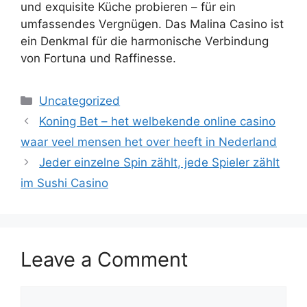
und exquisite Küche probieren – für ein
umfassendes Vergnügen. Das Malina Casino ist
ein Denkmal für die harmonische Verbindung
von Fortuna und Raffinesse.
Categories
Uncategorized
Koning Bet – het welbekende online casino
waar veel mensen het over heeft in Nederland
Jeder einzelne Spin zählt, jede Spieler zählt
im Sushi Casino
Leave a Comment
Comment