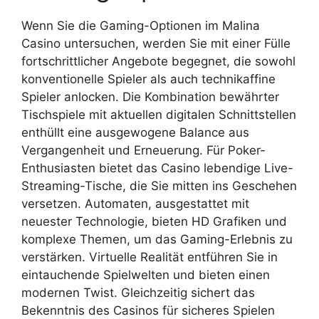
Wenn Sie die Gaming-Optionen im Malina
Casino untersuchen, werden Sie mit einer Fülle
fortschrittlicher Angebote begegnet, die sowohl
konventionelle Spieler als auch technikaffine
Spieler anlocken. Die Kombination bewährter
Tischspiele mit aktuellen digitalen Schnittstellen
enthüllt eine ausgewogene Balance aus
Vergangenheit und Erneuerung. Für Poker-
Enthusiasten bietet das Casino lebendige Live-
Streaming-Tische, die Sie mitten ins Geschehen
versetzen. Automaten, ausgestattet mit
neuester Technologie, bieten HD Grafiken und
komplexe Themen, um das Gaming-Erlebnis zu
verstärken. Virtuelle Realität entführen Sie in
eintauchende Spielwelten und bieten einen
modernen Twist. Gleichzeitig sichert das
Bekenntnis des Casinos für sicheres Spielen