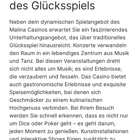
des Glücksspiels
Neben dem dynamischen Spielangebot des
Malina Casinos erwartet Sie ein faszinierendes
Unterhaltungsangebot, das über traditionelles
Glücksspiel hinausreicht. Konzerte verwandeln
den Raum in ein lebendiges Zentrum aus Musik
und Tanz. Bei diesen Veranstaltungen dreht
sich nicht alles um Musik; es sind Erlebnisse,
die verzaubern und fesseln. Das Casino bietet
auch gastronomische Erlebnisse und exquisite
Speisemöglichkeiten, bei denen sich
Geschmäcker zu einem kulinarischen
Hochgenuss verbinden. Bei Ihrem Besuch
werden Sie schnell erkennen, dass es nicht nur
um Dice oder Poker geht – es geht darum,
jeden Moment zu genießen. Kunstinstallationen
und interaktive Shows fügen zusätzlich zu