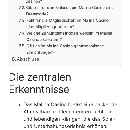
Casinos?
Gibt es für den Einlass zum Malina Casino eine
Dresscode?
Fällt für die Mitgliedschaft im Malina Casino
eine Mitgliedsgebühr an?
Welche Zahlungsmethoden werden im Malina
Casino akzeptiert?
Gibt es im Malina Casino gastronomische
Einrichtungen?
Abschluss
Die zentralen
Erkenntnisse
Das Malina Casino bietet eine packende
Atmosphäre mit leuchtenden Lichtern
und lebendigen Klängen, die das Spiel-
und Unterhaltungserlebnis erhöhen.