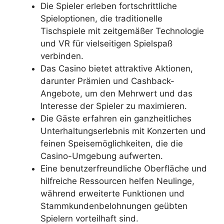
Die Spieler erleben fortschrittliche
Spieloptionen, die traditionelle
Tischspiele mit zeitgemäßer Technologie
und VR für vielseitigen Spielspaß
verbinden.
Das Casino bietet attraktive Aktionen,
darunter Prämien und Cashback-
Angebote, um den Mehrwert und das
Interesse der Spieler zu maximieren.
Die Gäste erfahren ein ganzheitliches
Unterhaltungserlebnis mit Konzerten und
feinen Speisemöglichkeiten, die die
Casino-Umgebung aufwerten.
Eine benutzerfreundliche Oberfläche und
hilfreiche Ressourcen helfen Neulinge,
während erweiterte Funktionen und
Stammkundenbelohnungen geübten
Spielern vorteilhaft sind.