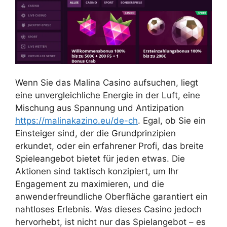
Wenn Sie das Malina Casino aufsuchen, liegt
eine unvergleichliche Energie in der Luft, eine
Mischung aus Spannung und Antizipation
https://malinakazino.eu/de-ch
. Egal, ob Sie ein
Einsteiger sind, der die Grundprinzipien
erkundet, oder ein erfahrener Profi, das breite
Spieleangebot bietet für jeden etwas. Die
Aktionen sind taktisch konzipiert, um Ihr
Engagement zu maximieren, und die
anwenderfreundliche Oberfläche garantiert ein
nahtloses Erlebnis. Was dieses Casino jedoch
hervorhebt, ist nicht nur das Spielangebot – es