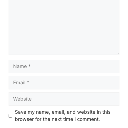
Name
Email
Website
Save my name, email, and website in this
browser for the next time I comment.