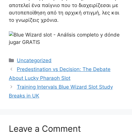
αποτελεί ένα παίγνιο που το διαχειρίζεσαι με
αυτοπεποίθηση από τη αρχική στιγμή, λες και
το γνωρίζεις χρόνια.
Categories
Uncategorized
Predestination vs Decision: The Debate
About Lucky Pharaoh Slot
Training Intervals Blue Wizard Slot Study
Breaks in UK
Leave a Comment