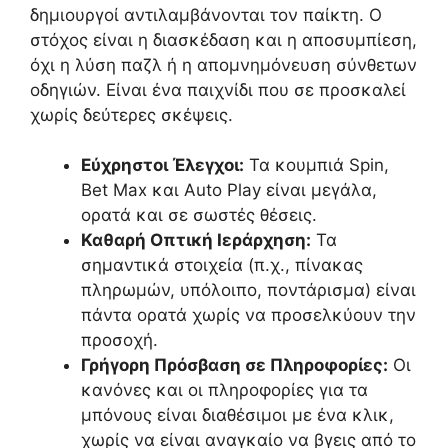
δημιουργοί αντιλαμβάνονται τον παίκτη. Ο
στόχος είναι η διασκέδαση και η αποσυμπίεση,
όχι η λύση παζλ ή η απομνημόνευση σύνθετων
οδηγιών. Είναι ένα παιχνίδι που σε προσκαλεί
χωρίς δεύτερες σκέψεις.
Εύχρηστοι Έλεγχοι:
Τα κουμπιά Spin,
Bet Max και Auto Play είναι μεγάλα,
ορατά και σε σωστές θέσεις.
Καθαρή Οπτική Ιεράρχηση:
Τα
σημαντικά στοιχεία (π.χ., πίνακας
πληρωμών, υπόλοιπο, ποντάρισμα) είναι
πάντα ορατά χωρίς να προσελκύουν την
προσοχή.
Γρήγορη Πρόσβαση σε Πληροφορίες:
Οι
κανόνες και οι πληροφορίες για τα
μπόνους είναι διαθέσιμοι με ένα κλικ,
χωρίς να είναι αναγκαίο να βγεις από το