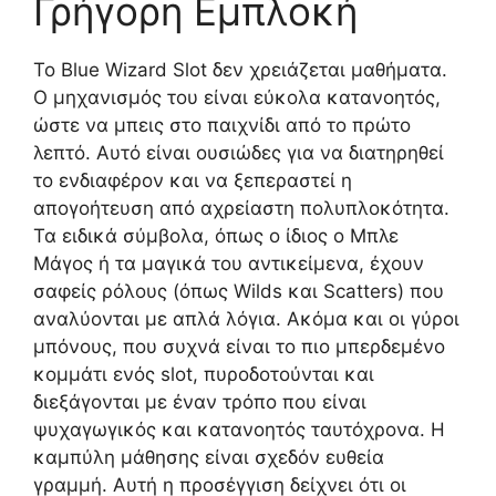
Γρήγορη Εμπλοκή
Το Blue Wizard Slot δεν χρειάζεται μαθήματα.
Ο μηχανισμός του είναι εύκολα κατανοητός,
ώστε να μπεις στο παιχνίδι από το πρώτο
λεπτό. Αυτό είναι ουσιώδες για να διατηρηθεί
το ενδιαφέρον και να ξεπεραστεί η
απογοήτευση από αχρείαστη πολυπλοκότητα.
Τα ειδικά σύμβολα, όπως ο ίδιος ο Μπλε
Μάγος ή τα μαγικά του αντικείμενα, έχουν
σαφείς ρόλους (όπως Wilds και Scatters) που
αναλύονται με απλά λόγια. Ακόμα και οι γύροι
μπόνους, που συχνά είναι το πιο μπερδεμένο
κομμάτι ενός slot, πυροδοτούνται και
διεξάγονται με έναν τρόπο που είναι
ψυχαγωγικός και κατανοητός ταυτόχρονα. Η
καμπύλη μάθησης είναι σχεδόν ευθεία
γραμμή. Αυτή η προσέγγιση δείχνει ότι οι