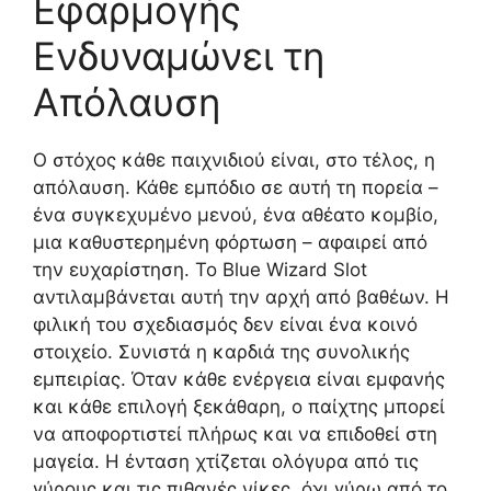
Εφαρμογής
Ενδυναμώνει τη
Απόλαυση
Ο στόχος κάθε παιχνιδιού είναι, στο τέλος, η
απόλαυση. Κάθε εμπόδιο σε αυτή τη πορεία –
ένα συγκεχυμένο μενού, ένα αθέατο κομβίο,
μια καθυστερημένη φόρτωση – αφαιρεί από
την ευχαρίστηση. Το Blue Wizard Slot
αντιλαμβάνεται αυτή την αρχή από βαθέων. Η
φιλική του σχεδιασμός δεν είναι ένα κοινό
στοιχείο. Συνιστά η καρδιά της συνολικής
εμπειρίας. Όταν κάθε ενέργεια είναι εμφανής
και κάθε επιλογή ξεκάθαρη, ο παίχτης μπορεί
να αποφορτιστεί πλήρως και να επιδοθεί στη
μαγεία. Η ένταση χτίζεται ολόγυρα από τις
γύρους και τις πιθανές νίκες, όχι γύρω από το