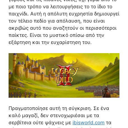
με ποιο τρόπο να λειτουργήσεις το το ίδιο το
παιχνίδι. Αυτή η απόλυτη ευχρηστία δημιουργεί
τον τέλειο πεδίο για απόλαυση, που είναι
ακριβώς αυτό που αναζητούν οι περισσότεροι
παίκτες. Είναι το μυστικό οπίσω από την
εξάρτηση και την ευχαρίστηση του.
Πραγματοποίησε αυτή τη σύγκριση. Σε ένα
καλό μαγαζί, δεν στενοχωριέσαι με τα
σερβίτσια ούτε ψάχνεις με
ibisworld.com
τα