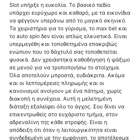
Slot υπήρξε η ευκολία. Το βασικό πεδίο
υπάρχει ευρύχωρο και καθαρό, με τα εικονίδια
να φέγγουν υπεράνω από το μαγικό σκηνικό.
Τα χειριστήρια για το γύρισμα, το max bet και
το auto spin δεν είναι απλώς ελκυστικά. Είναι
υπερμεγέθη και τοποθετημένα επακριβώς
ενώπιον που το δάχτυλό σας τοποθετείται
φυσικά. Δεν χρειάστηκα καθοδήγηση ή ψάξιμο
σε μενού για να τροποποιήσω το στοίχημα.
Όλα αποτελούν μπροστά, ευδιάκριτα. Ακόμα
και οι λεπτομέρειες πληρωμής και οι
κανονισμοί ανοίγουν με ένα πάτημα, χωρίς
διακοπή η συνέχεια. Αυτή η μελετημένη
διάταξη εξαλείφει όλο το άγχος. Σου δίνει να
επικεντρωθείς στο ευχάριστο τμήμα, στον
αδρεναλίνη της κάθε στροφής. Είναι η
απόδειξη ότι όταν η λειτουργικότητα είναι
συνδεδεμένη με την εμφάνιση, το αποτέλεσμα