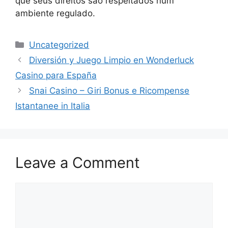
que seus direitos são respeitados num
ambiente regulado.
Categories
Uncategorized
Diversión y Juego Limpio en Wonderluck
Casino para España
Snai Casino – Giri Bonus e Ricompense
Istantanee in Italia
Leave a Comment
Comment