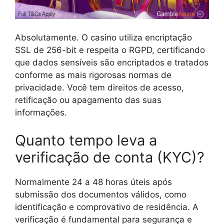
Absolutamente. O casino utiliza encriptação
SSL de 256-bit e respeita o RGPD, certificando
que dados sensíveis são encriptados e tratados
conforme as mais rigorosas normas de
privacidade. Você tem direitos de acesso,
retificação ou apagamento das suas
informações.
Quanto tempo leva a
verificação de conta (KYC)?
Normalmente 24 a 48 horas úteis após
submissão dos documentos válidos, como
identificação e comprovativo de residência. A
verificação é fundamental para segurança e