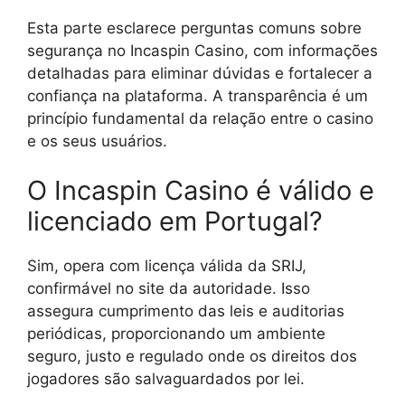
Esta parte esclarece perguntas comuns sobre
segurança no Incaspin Casino, com informações
detalhadas para eliminar dúvidas e fortalecer a
confiança na plataforma. A transparência é um
princípio fundamental da relação entre o casino
e os seus usuários.
O Incaspin Casino é válido e
licenciado em Portugal?
Sim, opera com licença válida da SRIJ,
confirmável no site da autoridade. Isso
assegura cumprimento das leis e auditorias
periódicas, proporcionando um ambiente
seguro, justo e regulado onde os direitos dos
jogadores são salvaguardados por lei.