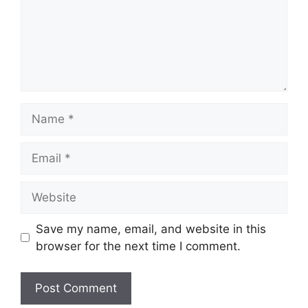
Name
Email
Website
Save my name, email, and website in this
browser for the next time I comment.