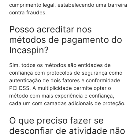
cumprimento legal, estabelecendo uma barreira
contra fraudes.
Posso acreditar nos
métodos de pagamento do
Incaspin?
Sim, todos os métodos são entidades de
confiança com protocolos de segurança como
autenticação de dois fatores e conformidade
PCI DSS. A multiplicidade permite optar o
método com mais experiência e confiança,
cada um com camadas adicionais de proteção.
O que preciso fazer se
desconfiar de atividade não