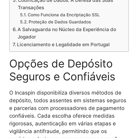
Codificação de Dados: A Defesa das Suas
Transações
Como Funciona da Encriptação SSL
Proteção de Dados Guardados
A Salvaguarda no Núcleo da Experiência do
Jogador
Licenciamento e Legalidade em Portugal
Opções de Depósito
Seguros e Confiáveis
O Incaspin disponibiliza diversos métodos de
depósito, todos assentes em sistemas seguros
e parcerias com processadores de pagamento
confiáveis. Cada escolha oferece medidas
rigorosas, autenticação em várias etapas e
vigilância antifraude, permitindo que os