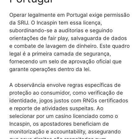
Operar legalmente em Portugal exige permissão
da SRIJ. O Incaspin tem essa licença,
subordinando-se a auditorias e seguindo
orientações de fair play, salvaguarda de dados
e combate de lavagem de dinheiro. Este quadro
legal é a primeira camada de segurança,
fornecendo um selo de aprovação oficial que
garante operações dentro da lei.
A observância envolve regras específicas de
proteção ao consumidor, como verificação de
identidade, jogos justos com RNGs certificados
e reporte de atividades suspeitas. Ao
selecionar por um casino licenciado como o
Incaspin, os apostadores beneficiam de
monitorização e accountability, assegurando