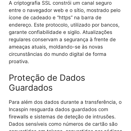
A criptografia SSL constrói um canal seguro
entre o navegador web e o sítio, mostrado pelo
ícone de cadeado e “https” na barra de
endereço. Este protocolo, utilizado por bancos,
garante confiabilidade e sigilo. Atualizações
regulares conservam a segurança à frente de
ameaças atuais, moldando-se às novas
circunstâncias do mundo digital de forma
proativa.
Proteção de Dados
Guardados
Para além dos dados durante a transferência, o
Incaspin resguarda dados guardados com
firewalls e sistemas de deteção de intrusões.
Dados sensíveis como números de cartão são