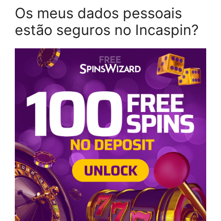
Os meus dados pessoais
estão seguros no Incaspin?