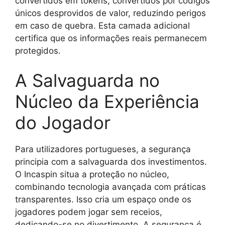
convertidos em tokens, convertidos por códigos
únicos desprovidos de valor, reduzindo perigos
em caso de quebra. Esta camada adicional
certifica que os informações reais permanecem
protegidos.
A Salvaguarda no
Núcleo da Experiência
do Jogador
Para utilizadores portugueses, a segurança
principia com a salvaguarda dos investimentos.
O Incaspin situa a proteção no núcleo,
combinando tecnologia avançada com práticas
transparentes. Isso cria um espaço onde os
jogadores podem jogar sem receios,
dedicando-se no divertimento. A segurança é