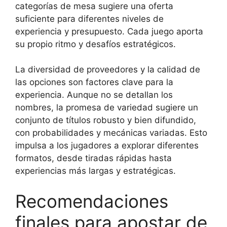
categorías de mesa sugiere una oferta
suficiente para diferentes niveles de
experiencia y presupuesto. Cada juego aporta
su propio ritmo y desafíos estratégicos.
La diversidad de proveedores y la calidad de
las opciones son factores clave para la
experiencia. Aunque no se detallan los
nombres, la promesa de variedad sugiere un
conjunto de títulos robusto y bien difundido,
con probabilidades y mecánicas variadas. Esto
impulsa a los jugadores a explorar diferentes
formatos, desde tiradas rápidas hasta
experiencias más largas y estratégicas.
Recomendaciones
finales para apostar de