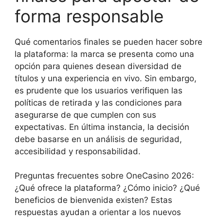
forma responsable
Qué comentarios finales se pueden hacer sobre
la plataforma: la marca se presenta como una
opción para quienes desean diversidad de
títulos y una experiencia en vivo. Sin embargo,
es prudente que los usuarios verifiquen las
políticas de retirada y las condiciones para
asegurarse de que cumplen con sus
expectativas. En última instancia, la decisión
debe basarse en un análisis de seguridad,
accesibilidad y responsabilidad.
Preguntas frecuentes sobre OneCasino 2026:
¿Qué ofrece la plataforma? ¿Cómo inicio? ¿Qué
beneficios de bienvenida existen? Estas
respuestas ayudan a orientar a los nuevos