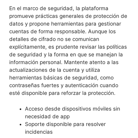
En el marco de seguridad, la plataforma
promueve prácticas generales de protección de
datos y propone herramientas para gestionar
cuentas de forma responsable. Aunque los
detalles de cifrado no se comunican
explícitamente, es prudente revisar las políticas
de seguridad y la forma en que se manejan la
información personal. Mantente atento a las
actualizaciones de la cuenta y utiliza
herramientas básicas de seguridad, como
contraseñas fuertes y autenticación cuando
esté disponible para reforzar la protección.
Acceso desde dispositivos móviles sin
necesidad de app
Soporte disponible para resolver
incidencias