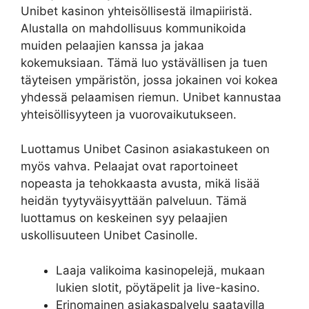
Unibet kasinon yhteisöllisestä ilmapiiristä.
Alustalla on mahdollisuus kommunikoida
muiden pelaajien kanssa ja jakaa
kokemuksiaan. Tämä luo ystävällisen ja tuen
täyteisen ympäristön, jossa jokainen voi kokea
yhdessä pelaamisen riemun. Unibet kannustaa
yhteisöllisyyteen ja vuorovaikutukseen.
Luottamus Unibet Casinon asiakastukeen on
myös vahva. Pelaajat ovat raportoineet
nopeasta ja tehokkaasta avusta, mikä lisää
heidän tyytyväisyyttään palveluun. Tämä
luottamus on keskeinen syy pelaajien
uskollisuuteen Unibet Casinolle.
Laaja valikoima kasinopelejä, mukaan
lukien slotit, pöytäpelit ja live-kasino.
Erinomainen asiakaspalvelu saatavilla