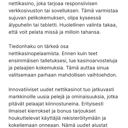
nettikasino, joka tarjoaa responsiivisen
verkkosivuston tai sovelluksen. Tämä varmistaa
sujuvan pelikokemuksen, olipa kyseessä
älypuhelin tai tabletti. Huolellinen valinta takaa,
että voit pelata missä ja milloin tahansa.
Tiedonhaku on tärkeä osa
nettikasinopelaamista. Ennen kuin teet
ensimmäisen talletuksesi, lue kasinoarvosteluja
ja pelaajien kokemuksia. Tämä auttaa sinua
valitsemaan parhaan mahdollisen vaihtoehdon.
Innovatiiviset uudet nettikasinot tuo jatkuvasti
markkinoille uusia pelejä ja ominaisuuksia, jotka
pitävät pelaajat kiinnostuneina. Erityisesti
ilmaiset kierrokset ja bonus tarjoukset
houkuttelevat käyttäjiä rekisteröitymään ja
kokeilemaan onneaan. Nämä uudet alustat