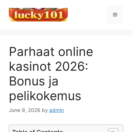
Skip
to
Menu
content
Parhaat online
kasinot 2026:
Bonus ja
pelikokemus
June 9, 2026
by
admin