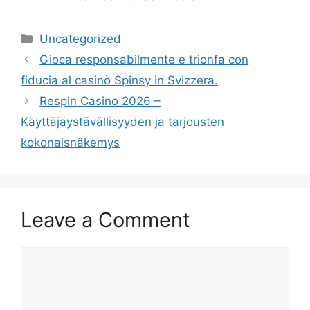
Categories
Uncategorized
Gioca responsabilmente e trionfa con
fiducia al casinò Spinsy in Svizzera.
Respin Casino 2026 –
Käyttäjäystävällisyyden ja tarjousten
kokonaisnäkemys
Leave a Comment
Comment