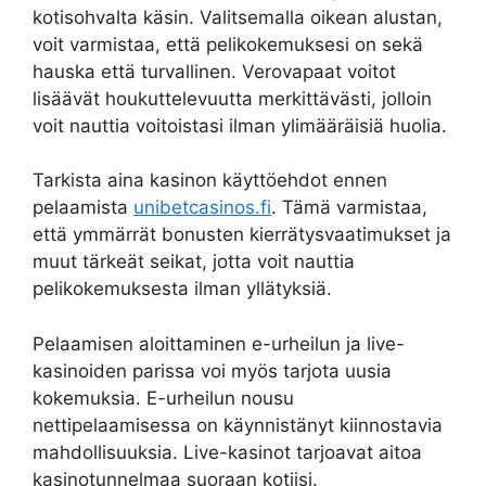
kotisohvalta käsin. Valitsemalla oikean alustan,
voit varmistaa, että pelikokemuksesi on sekä
hauska että turvallinen. Verovapaat voitot
lisäävät houkuttelevuutta merkittävästi, jolloin
voit nauttia voitoistasi ilman ylimääräisiä huolia.
Tarkista aina kasinon käyttöehdot ennen
pelaamista
unibetcasinos.fi
. Tämä varmistaa,
että ymmärrät bonusten kierrätysvaatimukset ja
muut tärkeät seikat, jotta voit nauttia
pelikokemuksesta ilman yllätyksiä.
Pelaamisen aloittaminen e-urheilun ja live-
kasinoiden parissa voi myös tarjota uusia
kokemuksia. E-urheilun nousu
nettipelaamisessa on käynnistänyt kiinnostavia
mahdollisuuksia. Live-kasinot tarjoavat aitoa
kasinotunnelmaa suoraan kotiisi.