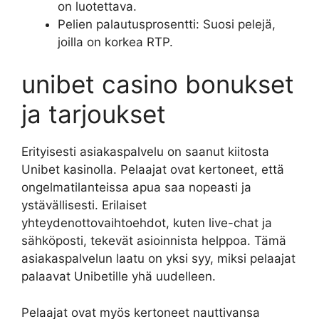
on luotettava.
Pelien palautusprosentti: Suosi pelejä,
joilla on korkea RTP.
unibet casino bonukset
ja tarjoukset
Erityisesti asiakaspalvelu on saanut kiitosta
Unibet kasinolla. Pelaajat ovat kertoneet, että
ongelmatilanteissa apua saa nopeasti ja
ystävällisesti. Erilaiset
yhteydenottovaihtoehdot, kuten live-chat ja
sähköposti, tekevät asioinnista helppoa. Tämä
asiakaspalvelun laatu on yksi syy, miksi pelaajat
palaavat Unibetille yhä uudelleen.
Pelaajat ovat myös kertoneet nauttivansa