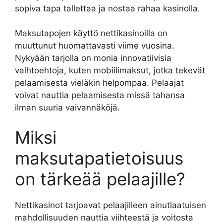
sopiva tapa tallettaa ja nostaa rahaa kasinolla.
Maksutapojen käyttö nettikasinoilla on
muuttunut huomattavasti viime vuosina.
Nykyään tarjolla on monia innovatiivisia
vaihtoehtoja, kuten mobiilimaksut, jotka tekevät
pelaamisesta vieläkin helpompaa. Pelaajat
voivat nauttia pelaamisesta missä tahansa
ilman suuria vaivannäköjä.
Miksi
maksutapatietoisuus
on tärkeää pelaajille?
Nettikasinot tarjoavat pelaajilleen ainutlaatuisen
mahdollisuuden nauttia viihteestä ja voitosta