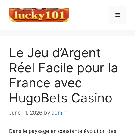
Skip
to
Menu
content
Le Jeu d’Argent
Réel Facile pour la
France avec
HugoBets Casino
June 11, 2026
by
admin
Dans le paysage en constante évolution des