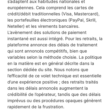
s’adaptent aux habitudes nationales et
européennes. Cela comprend les cartes de
crédit/débit traditionnelles (Visa, Mastercard),
les portefeuilles électroniques (PayPal, Skrill,
Neteller) et les virements bancaires.
L’avènement des solutions de paiement
instantané est aussi intégré. Pour les retraits, la
plateforme annonce des délais de traitement
qui sont annoncés compétitifs, bien que
variables selon la méthode choisie. La politique
en la matière est en général décrite dans la
section dédiée du site. Nous notons que
l’efficacité de ce volet technique est essentielle
d’une expérience positive ; des retraits traités
dans les délais annoncés augmentent la
crédibilité de l’opérateur, tandis que des délais
imprévus ou des procédures opaques génèrent
rapidement de la frustration.