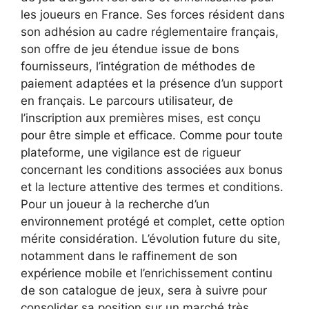
les joueurs en France. Ses forces résident dans
son adhésion au cadre réglementaire français,
son offre de jeu étendue issue de bons
fournisseurs, l’intégration de méthodes de
paiement adaptées et la présence d’un support
en français. Le parcours utilisateur, de
l’inscription aux premières mises, est conçu
pour être simple et efficace. Comme pour toute
plateforme, une vigilance est de rigueur
concernant les conditions associées aux bonus
et la lecture attentive des termes et conditions.
Pour un joueur à la recherche d’un
environnement protégé et complet, cette option
mérite considération. L’évolution future du site,
notamment dans le raffinement de son
expérience mobile et l’enrichissement continu
de son catalogue de jeux, sera à suivre pour
consolider sa position sur un marché très