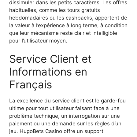
dissimuler dans les petits caractères. Les offres
habituelles, comme les tours gratuits
hebdomadaires ou les cashbacks, apportent de
la valeur à l’expérience à long terme, à condition
que leur mécanisme reste clair et intelligible
pour l’utilisateur moyen.
Service Client et
Informations en
Français
La excellence du service client est le garde-fou
ultime pour tout utilisateur faisant face à une
problème technique, un interrogation sur une
paiement ou une demande sur les règles d’un
jeu. HugoBets Casino offre un support