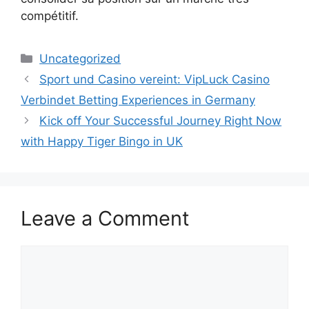
compétitif.
Categories
Uncategorized
Sport und Casino vereint: VipLuck Casino
Verbindet Betting Experiences in Germany
Kick off Your Successful Journey Right Now
with Happy Tiger Bingo in UK
Leave a Comment
Comment