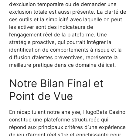
d’exclusion temporaire ou de demander une
exclusion totale est aussi présente. La clarté de
ces outils et la simplicité avec laquelle on peut
les activer sont des indicateurs de
l’engagement réel de la plateforme. Une
stratégie proactive, qui pourrait intégrer la
identification de comportements à risque et la
diffusion d’alertes préventives, représente la
meilleure pratique dans ce domaine délicat.
Notre Bilan Final et
Point de Vue
En récapitulant notre analyse, HugoBets Casino
constitue une plateforme structureée qui
répond aux principaux critères d’une expérience
de jeu d’argent réel sûre et enrichissante pour