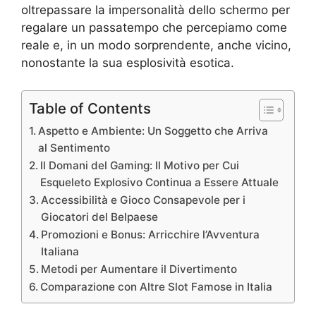
oltrepassare la impersonalità dello schermo per
regalare un passatempo che percepiamo come
reale e, in un modo sorprendente, anche vicino,
nonostante la sua esplosività esotica.
Table of Contents
Aspetto e Ambiente: Un Soggetto che Arriva
al Sentimento
Il Domani del Gaming: Il Motivo per Cui
Esqueleto Explosivo Continua a Essere Attuale
Accessibilità e Gioco Consapevole per i
Giocatori del Belpaese
Promozioni e Bonus: Arricchire l’Avventura
Italiana
Metodi per Aumentare il Divertimento
Comparazione con Altre Slot Famose in Italia