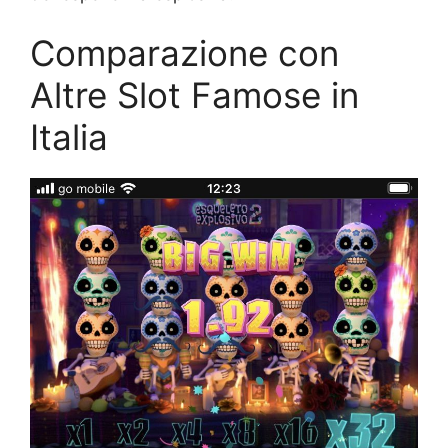
Comparazione con
Altre Slot Famose in
Italia