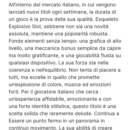
All’interno del mercato italiano, in cui vengono
lanciati nuovi titoli ogni settimana, la durata di
un gioco è la prova della sua qualità. Esqueleto
Explosivo Slot, sebbene non sia una novità
assoluta, mantiene una popolarità robusta.
Fonde elementi senza tempo: una grafica di alto
livello, una meccanica bonus semplice da capire
ma molto gratificante, e una giocabilità fluida su
qualsiasi dispositivo. La sua forza sta nella
coerenza e nell’equilibrio. Non tenta di piacere a
tutti, ma eccelle in quello che promette:
un’esplosione di colore, musica ed emozioni
forti. Per il giocatore italiano che cerca
un’esperienza affidabile, emozionante e con
una forte identità stilistica, questo titolo è una
scelta solida che raramente delude. Continua a
Essere un punto fermo in un panorama in
continuo movimento. La sua abilità di creare