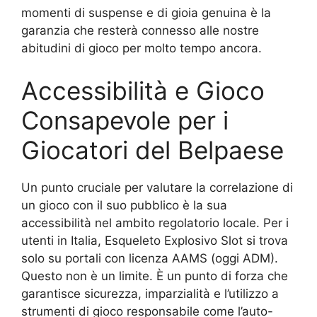
momenti di suspense e di gioia genuina è la
garanzia che resterà connesso alle nostre
abitudini di gioco per molto tempo ancora.
Accessibilità e Gioco
Consapevole per i
Giocatori del Belpaese
Un punto cruciale per valutare la correlazione di
un gioco con il suo pubblico è la sua
accessibilità nel ambito regolatorio locale. Per i
utenti in Italia, Esqueleto Explosivo Slot si trova
solo su portali con licenza AAMS (oggi ADM).
Questo non è un limite. È un punto di forza che
garantisce sicurezza, imparzialità e l’utilizzo a
strumenti di gioco responsabile come l’auto-