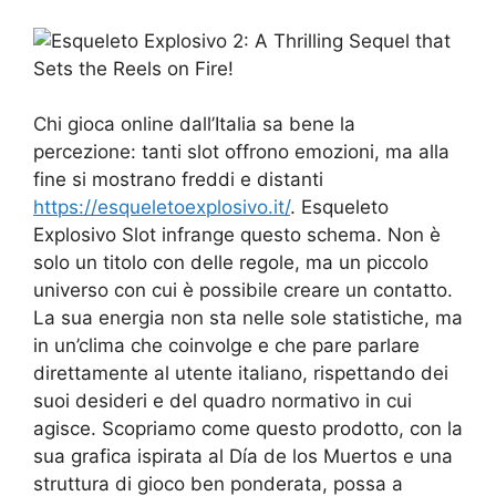
Chi gioca online dall’Italia sa bene la
percezione: tanti slot offrono emozioni, ma alla
fine si mostrano freddi e distanti
https://esqueletoexplosivo.it/
. Esqueleto
Explosivo Slot infrange questo schema. Non è
solo un titolo con delle regole, ma un piccolo
universo con cui è possibile creare un contatto.
La sua energia non sta nelle sole statistiche, ma
in un’clima che coinvolge e che pare parlare
direttamente al utente italiano, rispettando dei
suoi desideri e del quadro normativo in cui
agisce. Scopriamo come questo prodotto, con la
sua grafica ispirata al Día de los Muertos e una
struttura di gioco ben ponderata, possa a