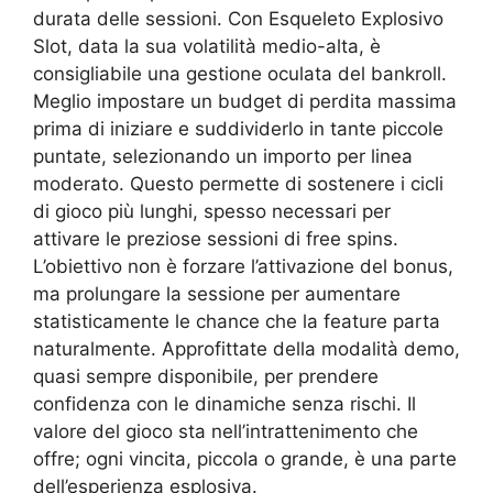
durata delle sessioni. Con Esqueleto Explosivo
Slot, data la sua volatilità medio-alta, è
consigliabile una gestione oculata del bankroll.
Meglio impostare un budget di perdita massima
prima di iniziare e suddividerlo in tante piccole
puntate, selezionando un importo per linea
moderato. Questo permette di sostenere i cicli
di gioco più lunghi, spesso necessari per
attivare le preziose sessioni di free spins.
L’obiettivo non è forzare l’attivazione del bonus,
ma prolungare la sessione per aumentare
statisticamente le chance che la feature parta
naturalmente. Approfittate della modalità demo,
quasi sempre disponibile, per prendere
confidenza con le dinamiche senza rischi. Il
valore del gioco sta nell’intrattenimento che
offre; ogni vincita, piccola o grande, è una parte
dell’esperienza esplosiva.