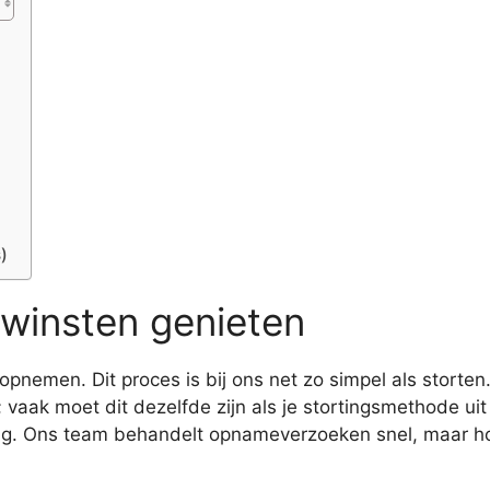
)
winsten genieten
nemen. Dit proces is bij ons net zo simpel als storten.
vaak moet dit dezelfde zijn als je stortingsmethode ui
g. Ons team behandelt opnameverzoeken snel, maar ho