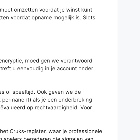
moet omzetten voordat je winst kunt
ten voordat opname mogelijk is. Slots
L-encryptie, moedigen we verantwoord
treft u eenvoudig in je account onder
ies of speeltijd. Ook geven we de
ot permanent) als je een onderbreking
ëvalueerd op rechtvaardigheid. Voor
het Cruks-register, waar je professionele
n spelers benaderen die signalen van