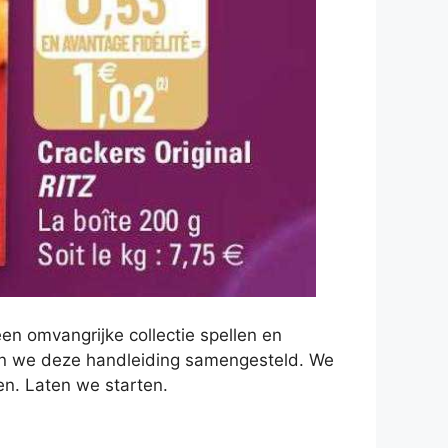
en omvangrijke collectie spellen en
en we deze handleiding samengesteld. We
en. Laten we starten.