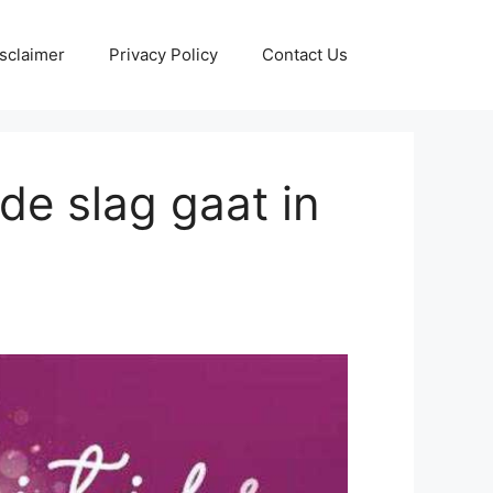
sclaimer
Privacy Policy
Contact Us
de slag gaat in