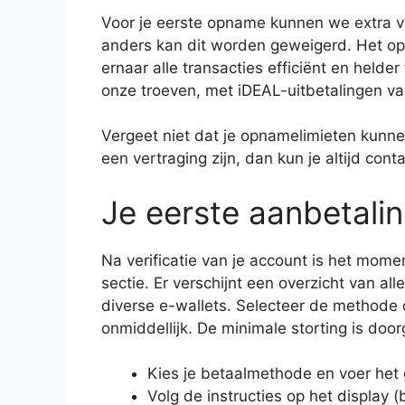
Voor je eerste opname kunnen we extra ve
anders kan dit worden geweigerd. Het op
ernaar alle transacties efficiënt en helder
onze troeven, met iDEAL-uitbetalingen vaa
Vergeet niet dat je opnamelimieten kunnen
een vertraging zijn, dan kun je altijd co
Je eerste aanbetali
Na verificatie van je account is het mome
sectie. Er verschijnt een overzicht van a
diverse e-wallets. Selecteer de methode d
onmiddellijk. De minimale storting is doo
Kies je betaalmethode en voer het g
Volg de instructies op het display (