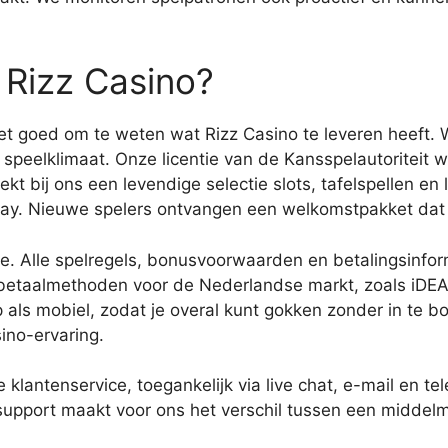
 Rizz Casino?
het goed om te weten wat Rizz Casino te leveren heeft. 
 speelklimaat. Onze licentie van de Kansspelautoriteit
t bij ons een levendige selectie slots, tafelspellen en
ay. Nieuwe spelers ontvangen een welkomstpakket dat aan
. Alle spelregels, bonusvoorwaarden en betalingsinforma
betaalmethoden voor de Nederlandse markt, zoals iDEAL
als mobiel, zodat je overal kunt gokken zonder in te bo
ino-ervaring.
lantenservice, toegankelijk via live chat, e-mail en tel
support maakt voor ons het verschil tussen een middelm