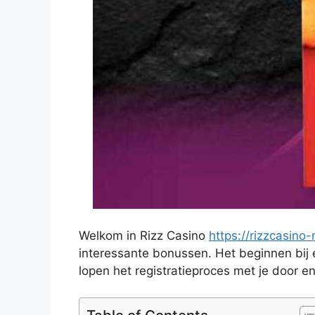
Welkom in Rizz Casino
https://rizzcasino-
interessante bonussen. Het beginnen bi
lopen het registratieproces met je door e