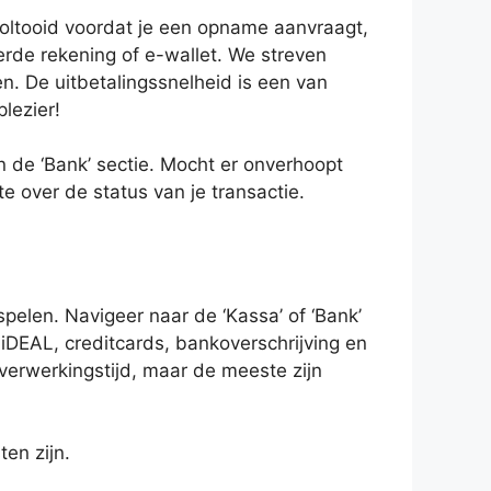
voltooid voordat je een opname aanvraagt,
de rekening of e-wallet. We streven
ten. De uitbetalingssnelheid is een van
lezier!
n de ‘Bank’ sectie. Mocht er onverhoopt
e over de status van je transactie.
pelen. Navigeer naar de ‘Kassa’ of ‘Bank’
 iDEAL, creditcards, bankoverschrijving en
verwerkingstijd, maar de meeste zijn
en zijn.