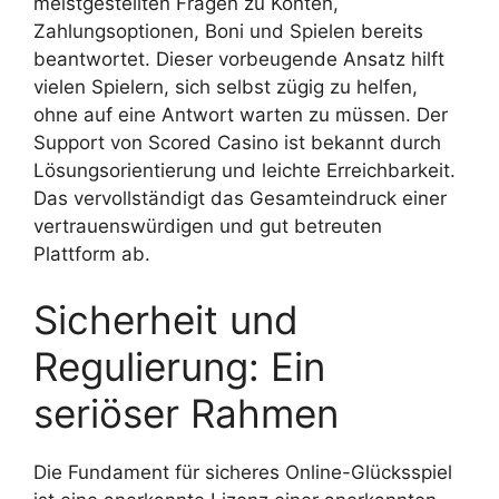
meistgestellten Fragen zu Konten,
Zahlungsoptionen, Boni und Spielen bereits
beantwortet. Dieser vorbeugende Ansatz hilft
vielen Spielern, sich selbst zügig zu helfen,
ohne auf eine Antwort warten zu müssen. Der
Support von Scored Casino ist bekannt durch
Lösungsorientierung und leichte Erreichbarkeit.
Das vervollständigt das Gesamteindruck einer
vertrauenswürdigen und gut betreuten
Plattform ab.
Sicherheit und
Regulierung: Ein
seriöser Rahmen
Die Fundament für sicheres Online-Glücksspiel