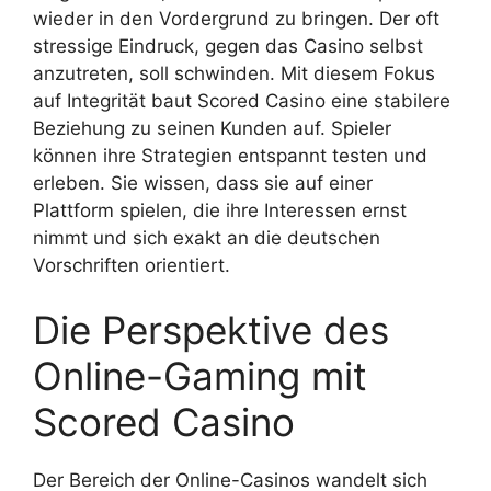
wieder in den Vordergrund zu bringen. Der oft
stressige Eindruck, gegen das Casino selbst
anzutreten, soll schwinden. Mit diesem Fokus
auf Integrität baut Scored Casino eine stabilere
Beziehung zu seinen Kunden auf. Spieler
können ihre Strategien entspannt testen und
erleben. Sie wissen, dass sie auf einer
Plattform spielen, die ihre Interessen ernst
nimmt und sich exakt an die deutschen
Vorschriften orientiert.
Die Perspektive des
Online-Gaming mit
Scored Casino
Der Bereich der Online-Casinos wandelt sich