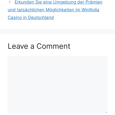
Erkunden Sie eine Umgebung der Prämien
und tatsächlichen Möglichkeiten im WinRolla
Casino in Deutschland
Leave a Comment
Comment