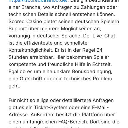
https://scoredcasinoo.de/
. Das gilt besonders in
einer Branche, wo Anfragen zu Zahlungen oder
technischen Details schnell entstehen können.
Scored Casino bietet seinen deutschen Spielern
Support über mehrere Möglichkeiten an,
vorrangig in deutscher Sprache. Der Live-Chat
ist die effizienteste und schnellste
Kontaktmöglichkeit. Er ist in der Regel 24
Stunden erreichbar. Hier bekommen Spieler
kompetente und freundliche Hilfe in Echtzeit.
Egal ob es um eine unklare Bonusbedingung,
eine Gutschrift oder ein technisches Problem
geht.
Für nicht so eilige oder detailliertere Anfragen
gibt es ein Ticket-System oder eine E-Mail-
Adresse. Außerdem besitzt die Plattform über
einen umfangreichen FAQ-Bereich. Dort sind die