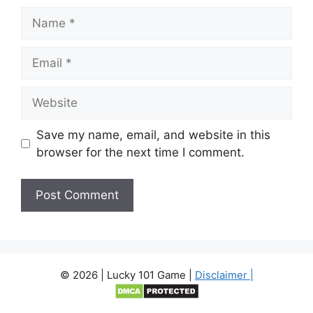
Name
Email
Website
Save my name, email, and website in this
browser for the next time I comment.
© 2026 | Lucky 101 Game |
Disclaimer |