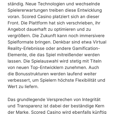
ständig. Neue Technologien und wechselnde
Spielererwartungen treiben diese Entwicklung
voran. Scored Casino platziert sich an dieser
Front. Die Plattform hat sich verschrieben, ihr
Angebot dauerhaft zu optimieren und zu
vergrößern. Die Zukunft kann noch immersivere
Spielformate bringen. Denkbar sind etwa Virtual
Reality-Erlebnisse oder andere Gamification-
Elemente, die das Spiel mitreißender werden
lassen. Die Spielauswahl wird stetig mit Titeln
von neuen Top-Entwicklern zunehmen. Auch
die Bonusstrukturen werden laufend weiter
verbessert, um Spielern höchste Flexibilität und
Wert zu liefern.
Das grundlegende Versprechen von Integrität
und Transparenz ist dabei der beständige Kern
der Marke. Scored Casino wird ebenfalls künftig