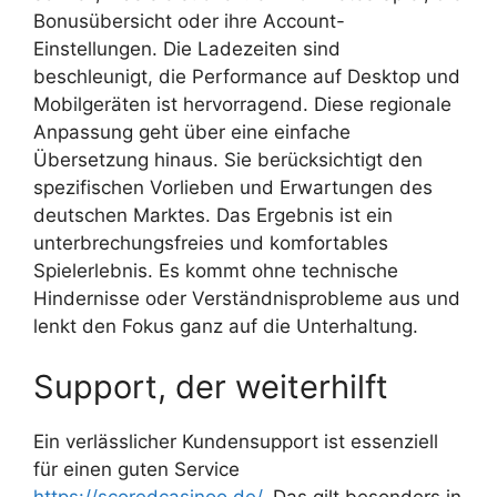
Bonusübersicht oder ihre Account-
Einstellungen. Die Ladezeiten sind
beschleunigt, die Performance auf Desktop und
Mobilgeräten ist hervorragend. Diese regionale
Anpassung geht über eine einfache
Übersetzung hinaus. Sie berücksichtigt den
spezifischen Vorlieben und Erwartungen des
deutschen Marktes. Das Ergebnis ist ein
unterbrechungsfreies und komfortables
Spielerlebnis. Es kommt ohne technische
Hindernisse oder Verständnisprobleme aus und
lenkt den Fokus ganz auf die Unterhaltung.
Support, der weiterhilft
Ein verlässlicher Kundensupport ist essenziell
für einen guten Service