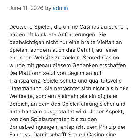
June 11, 2026
by
admin
Deutsche Spieler, die online Casinos aufsuchen,
haben oft konkrete Anforderungen. Sie
beabsichtigen nicht nur eine breite Vielfalt an
Spielen, sondern auch das Gefühl, auf einer
ehrlichen Website zu zocken. Scored Casino
wurde mit genau diesem Gedanken erschaffen.
Die Plattform setzt von Beginn an auf
Transparenz, Spielerschutz und qualitätsvolle
Unterhaltung. Sie betrachtet sich nicht als bloße
Wettseite, sondern vielmehr als ein digitaler
Bereich, an dem das Spielerfahrung sicher und
unterhaltsam ausgestaltet wird. Jeder Aspekt,
von den Spielautomaten bis zu den
Bonusbedingungen, entspricht dem Prinzip der
Fairness. Damit schafft Scored Casino eine