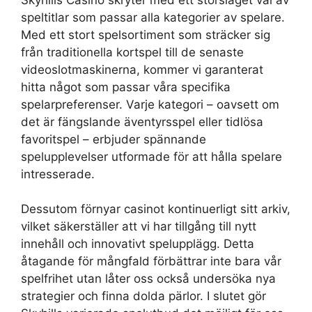
speltitlar som passar alla kategorier av spelare.
Med ett stort spelsortiment som sträcker sig
från traditionella kortspel till de senaste
videoslotmaskinerna, kommer vi garanterat
hitta något som passar våra specifika
spelarpreferenser. Varje kategori – oavsett om
det är fängslande äventyrsspel eller tidlösa
favoritspel – erbjuder spännande
spelupplevelser utformade för att hålla spelare
intresserade.
Dessutom förnyar casinot kontinuerligt sitt arkiv,
vilket säkerställer att vi har tillgång till nytt
innehåll och innovativt spelupplägg. Detta
åtagande för mångfald förbättrar inte bara vår
spelfrihet utan låter oss också undersöka nya
strategier och finna dolda pärlor. I slutet gör