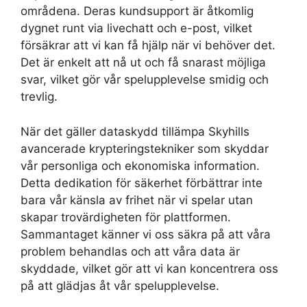
områdena. Deras kundsupport är åtkomlig
dygnet runt via livechatt och e-post, vilket
försäkrar att vi kan få hjälp när vi behöver det.
Det är enkelt att nå ut och få snarast möjliga
svar, vilket gör vår spelupplevelse smidig och
trevlig.
När det gäller dataskydd tillämpa Skyhills
avancerade krypteringstekniker som skyddar
vår personliga och ekonomiska information.
Detta dedikation för säkerhet förbättrar inte
bara vår känsla av frihet när vi spelar utan
skapar trovärdigheten för plattformen.
Sammantaget känner vi oss säkra på att våra
problem behandlas och att våra data är
skyddade, vilket gör att vi kan koncentrera oss
på att glädjas åt vår spelupplevelse.