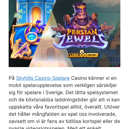
På
Skyhills Casino Spelare
Casino känner vi en
mobil spelarupplevelse som verkligen särskiljer
sig för spelare i Sverige. Det lätta spelsystemet
och de blixtsnabba laddningstider gör att vi kan
uppskatta våra favoritspel alltid, överallt. Utöver
det håller mångfalden av spel oss involverade,
oavsett om vi är fans av tidlösa kortspel eller de
nyaste videoslotsspelen. Med ett enkelt