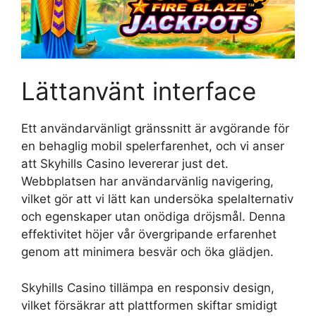
Lättanvänt interface
Ett användarvänligt gränssnitt är avgörande för
en behaglig mobil spelerfarenhet, och vi anser
att Skyhills Casino levererar just det.
Webbplatsen har användarvänlig navigering,
vilket gör att vi lätt kan undersöka spelalternativ
och egenskaper utan onödiga dröjsmål. Denna
effektivitet höjer vår övergripande erfarenhet
genom att minimera besvär och öka glädjen.
Skyhills Casino tillämpa en responsiv design,
vilket försäkrar att plattformen skiftar smidigt