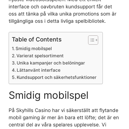
interface och oavbruten kundsupport får det
oss att tänka på vilka unika promotions som är
tillgängliga oss i detta livliga spelbibliotek.
Table of Contents
Smidig mobilspel
Varierat spelsortiment
Unika kampanjer och belöningar
Lättanvänt interface
Kundsupport och säkerhetsfunktioner
Smidig mobilspel
På Skyhills Casino har vi säkerställt att flytande
mobil gaming är mer än bara ett löfte; det är en
central del av våra spelares upplevelse. Vi