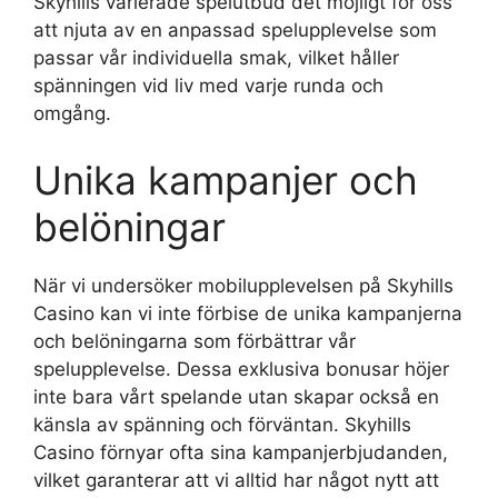
Skyhills varierade spelutbud det möjligt för oss
att njuta av en anpassad spelupplevelse som
passar vår individuella smak, vilket håller
spänningen vid liv med varje runda och
omgång.
Unika kampanjer och
belöningar
När vi undersöker mobilupplevelsen på Skyhills
Casino kan vi inte förbise de unika kampanjerna
och belöningarna som förbättrar vår
spelupplevelse. Dessa exklusiva bonusar höjer
inte bara vårt spelande utan skapar också en
känsla av spänning och förväntan. Skyhills
Casino förnyar ofta sina kampanjerbjudanden,
vilket garanterar att vi alltid har något nytt att