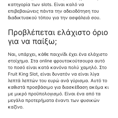
κατηγορία των slots. Είναι καλό να
επιβεβαιώνεις πάντα την αδειοδότηση του
διαδικτυακού τόπου για την ασφάλειά σου.
Προβλέπεται ελάχιστο όριο
για να παίξω;
Ναι, υπάρχει, κάθε παιχνίδι έχει ένα ελάχιστο
στοίχημα. Στα online φρουτοκούτσουρα αυτό
το ποσό είναι κατά κανόνα πολύ χαμηλό. Στο
Fruit King Slot, είναι δυνατόν να είναι λίγα
λεπτά λεπτών του ευρώ ανά γύρισμα. Αυτό το
καθιστά προσβάσιμο για διασκέδαση ακόμα κι
με μικρό προϋπολογισμό. Είναι ένα από τα
μεγάλα προτερήματα έναντι των φυσικών
καζίνο.