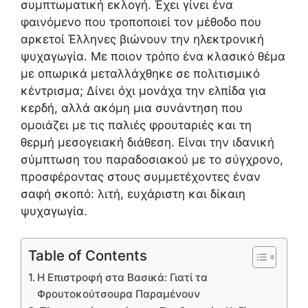
συμπτωματική εκλογή. Έχει γίνει ένα
φαινόμενο που τροποποιεί τον μέθοδο που
αρκετοί Έλληνες βιώνουν την ηλεκτρονική
ψυχαγωγία. Με ποιον τρόπο ένα κλασικό θέμα
με οπωρικά μεταλλάχθηκε σε πολιτισμικό
κέντρισμα; Δίνει όχι μονάχα την ελπίδα για
κερδή, αλλά ακόμη μια συνάντηση που
ομοιάζει με τις παλιές φρουταριές και τη
θερμή μεσογειακή διάθεση. Είναι την ιδανική
σύμπτωση του παραδοσιακού με το σύγχρονο,
προσφέροντας στους συμμετέχοντες έναν
σαφή σκοπό: λιτή, ευχάριστη και δίκαιη
ψυχαγωγία.
Table of Contents
Η Επιστροφή στα Βασικά: Γιατί τα
Φρουτοκούτσουρα Παραμένουν