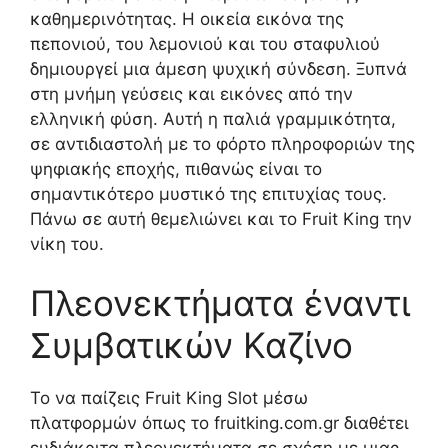
καθημερινότητας. Η οικεία εικόνα της
πεπονιού, του λεμονιού και του σταφυλιού
δημιουργεί μια άμεση ψυχική σύνδεση. Ξυπνά
στη μνήμη γεύσεις και εικόνες από την
ελληνική φύση. Αυτή η παλιά γραμμικότητα,
σε αντιδιαστολή με το φόρτο πληροφοριών της
ψηφιακής εποχής, πιθανώς είναι το
σημαντικότερο μυστικό της επιτυχίας τους.
Πάνω σε αυτή θεμελιώνει και το Fruit King την
νίκη του.
Πλεονεκτήματα έναντι
Συμβατικών Καζίνο
Το να παίζεις Fruit King Slot μέσω
πλατφορμών όπως το fruitking.com.gr διαθέτει