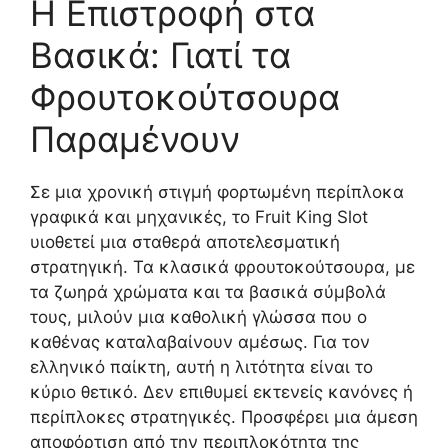
Η Επιστροφή στα
Βασικά: Γιατί τα
Φρουτοκούτσουρα
Παραμένουν
Σε μια χρονική στιγμή φορτωμένη περίπλοκα
γραφικά και μηχανικές, το Fruit King Slot
υιοθετεί μια σταθερά αποτελεσματική
στρατηγική. Τα κλασικά φρουτοκούτσουρα, με
τα ζωηρά χρώματα και τα βασικά σύμβολά
τους, μιλούν μια καθολική γλώσσα που ο
καθένας καταλαβαίνουν αμέσως. Για τον
ελληνικό παίκτη, αυτή η λιτότητα είναι το
κύριο θετικό. Δεν επιθυμεί εκτενείς κανόνες ή
περίπλοκες στρατηγικές. Προσφέρει μια άμεση
αποφόρτιση από την περιπλοκότητα της