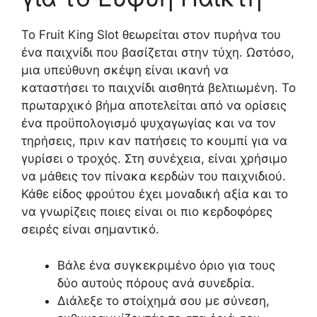
Το Fruit King Slot θεωρείται στον πυρήνα του
ένα παιχνίδι που βασίζεται στην τύχη. Ωστόσο,
μια υπεύθυνη σκέψη είναι ικανή να
καταστήσει το παιχνίδι αισθητά βελτιωμένη. Το
πρωταρχικό βήμα αποτελείται από να ορίσεις
ένα προϋπολογισμό ψυχαγωγίας και να τον
τηρήσεις, πριν καν πατήσεις το κουμπί για να
γυρίσει ο τροχός. Στη συνέχεια, είναι χρήσιμο
να μάθεις τον πίνακα κερδών του παιχνιδιού.
Κάθε είδος φρούτου έχει μοναδική αξία και το
να γνωρίζεις ποιες είναι οι πιο κερδοφόρες
σειρές είναι σημαντικό.
Βάλε ένα συγκεκριμένο όριο για τους
δύο αυτούς πόρους ανά συνεδρία.
Διάλεξε το στοίχημά σου με σύνεση,