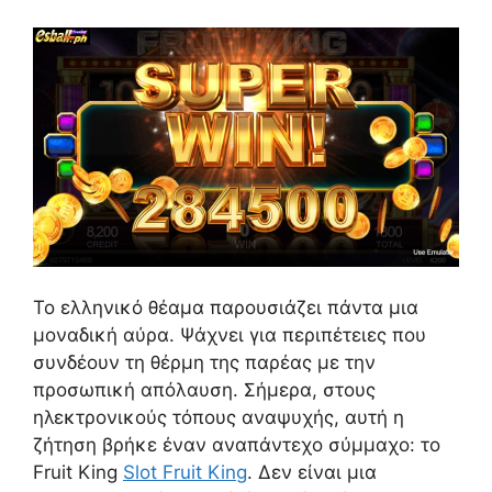
Το ελληνικό θέαμα παρουσιάζει πάντα μια
μοναδική αύρα. Ψάχνει για περιπέτειες που
συνδέουν τη θέρμη της παρέας με την
προσωπική απόλαυση. Σήμερα, στους
ηλεκτρονικούς τόπους αναψυχής, αυτή η
ζήτηση βρήκε έναν αναπάντεχο σύμμαχο: το
Fruit King
Slot Fruit King
. Δεν είναι μια