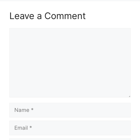
Leave a Comment
Comment
Name
Email