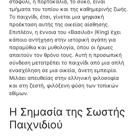
σταφύλι, η πορτοκαλιά, το σύκο, είναι
τμήματα του τοπίου και της καθημερινής ζωής.
Το παιχνίδι, έτσι, γίνεται μια ψηφιακή
προέκταση αυτής της οικείας αίσθησης.
Επιπλέον, η έννοια του «Βασιλιά» (King) έχει
κάποιο αντήχηση στην ιστορική αγάπη για
παραμύθια και μυθολογία, όπου οι ήρωες
απαιτούν τον θρόνο τους. Αυτή η προσωπική
σύνδεση μετατρέπει το παιχνίδι από μια απλή
ενασχόληση σε μια οικεία, άνετη εμπειρία.
Μιλάει απευθείας στην ελληνική φιλοσοφία
και στη ζεστή, φιλόξενη φύση των τοπικών
εθίμων.
Η Σημασία της Σωστής
Παιχνιδιού