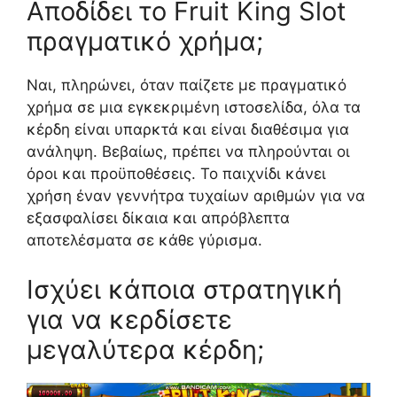
Αποδίδει το Fruit King Slot
πραγματικό χρήμα;
Ναι, πληρώνει, όταν παίζετε με πραγματικό
χρήμα σε μια εγκεκριμένη ιστοσελίδα, όλα τα
κέρδη είναι υπαρκτά και είναι διαθέσιμα για
ανάληψη. Βεβαίως, πρέπει να πληρούνται οι
όροι και προϋποθέσεις. Το παιχνίδι κάνει
χρήση έναν γεννήτρα τυχαίων αριθμών για να
εξασφαλίσει δίκαια και απρόβλεπτα
αποτελέσματα σε κάθε γύρισμα.
Ισχύει κάποια στρατηγική
για να κερδίσετε
μεγαλύτερα κέρδη;