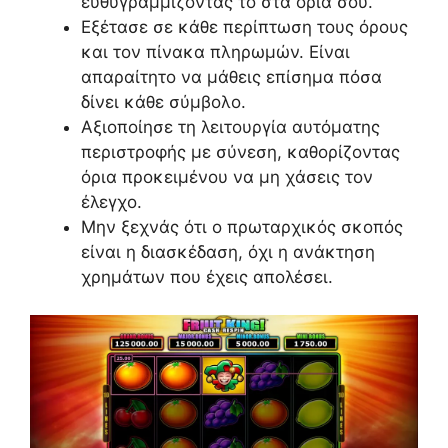
ευθυγραμμίζοντάς το στα όριά σου.
Εξέτασε σε κάθε περίπτωση τους όρους
και τον πίνακα πληρωμών. Είναι
απαραίτητο να μάθεις επίσημα πόσα
δίνει κάθε σύμβολο.
Αξιοποίησε τη λειτουργία αυτόματης
περιστροφής με σύνεση, καθορίζοντας
όρια προκειμένου να μη χάσεις τον
έλεγχο.
Μην ξεχνάς ότι ο πρωταρχικός σκοπός
είναι η διασκέδαση, όχι η ανάκτηση
χρημάτων που έχεις απολέσει.