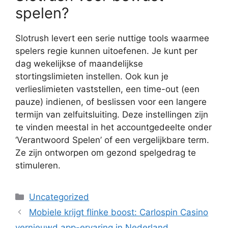
spelen?
Slotrush levert een serie nuttige tools waarmee
spelers regie kunnen uitoefenen. Je kunt per
dag wekelijkse of maandelijkse
stortingslimieten instellen. Ook kun je
verlieslimieten vaststellen, een time-out (een
pauze) indienen, of beslissen voor een langere
termijn van zelfuitsluiting. Deze instellingen zijn
te vinden meestal in het accountgedeelte onder
‘Verantwoord Spelen’ of een vergelijkbare term.
Ze zijn ontworpen om gezond spelgedrag te
stimuleren.
Categories
Uncategorized
Mobiele krijgt flinke boost: Carlospin Casino
vernieuwd app-ervaring in Nederland