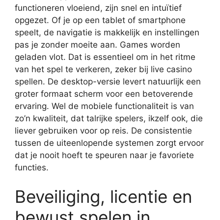
functioneren vloeiend, zijn snel en intuïtief
opgezet. Of je op een tablet of smartphone
speelt, de navigatie is makkelijk en instellingen
pas je zonder moeite aan. Games worden
geladen vlot. Dat is essentieel om in het ritme
van het spel te verkeren, zeker bij live casino
spellen. De desktop-versie levert natuurlijk een
groter formaat scherm voor een betoverende
ervaring. Wel de mobiele functionaliteit is van
zo’n kwaliteit, dat talrijke spelers, ikzelf ook, die
liever gebruiken voor op reis. De consistentie
tussen de uiteenlopende systemen zorgt ervoor
dat je nooit hoeft te speuren naar je favoriete
functies.
Beveiliging, licentie en
bewust spelen in