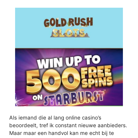
Als iemand die al lang online casino’s
beoordeelt, tref ik constant nieuwe aanbieders.
Maar maar een handvol kan me echt bij te