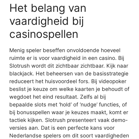
Het belang van
vaardigheid bij
casinospellen
Menig speler beseffen onvoldoende hoeveel
ruimte er is voor vaardigheid in een casino. Bij
Slotrush wordt dit zichtbaar zichtbaar. Kijk naar
blackjack. Het beheersen van de basisstrategie
reduceert het huisvoordeel fors. Bij videopoker
beslist je keuze om welke kaarten je behoudt of
wegdoet het eind resultaat. Zelfs al bij
bepaalde slots met ‘hold’ of ‘nudge’ functies, of
bij bonusspellen waar je keuzes maakt, komt er
tactiek kijken. Slotrush presenteert vaak demo-
versies aan. Dat is een perfecte kans voor
Nederlandse spelers om dit soort vaardigheden