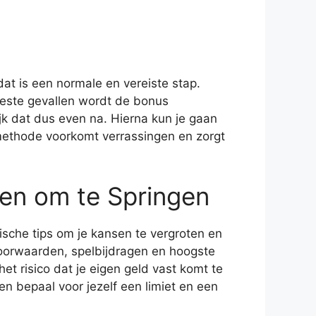
 dat is een normale en vereiste stap.
eeste gevallen wordt de bonus
jk dat dus even na. Hierna kun je gaan
methode voorkomt verrassingen en zorgt
gen om te Springen
ische tips om je kansen te vergroten en
oorwaarden, spelbijdragen en hoogste
et risico dat je eigen geld vast komt te
n bepaal voor jezelf een limiet en een