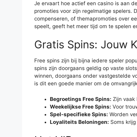
Je ervaart hoe actief een casino is aan 
promoties voor zijn regelmatige spelers. 
compenseren, of themapromoties over een
speelt, geeft het meer tijd om te spelen
Gratis Spins: Jouw K
Free spins zijn bij bijna iedere speler po
spins zijn doorgaans geldig op vaste slot
winnen, doorgaans onder vastgestelde vo
is dit een goede manier om de omvangrijk
Begroetings Free Spins:
Zijn vaak 
Weekelijkse Free Spins:
Voor trouw
Spel-specifieke Spins:
Worden vers
Loyaliteits Beloningen:
Soms krijg