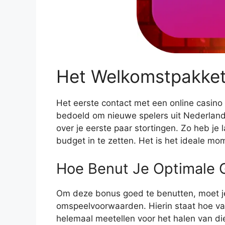
Het Welkomstpakket:
Het eerste contact met een online casino
bedoeld om nieuwe spelers uit Nederland e
over je eerste paar stortingen. Zo heb j
budget in te zetten. Het is het ideale mo
Hoe Benut Je Optimale 
Om deze bonus goed te benutten, moet je 
omspeelvoorwaarden. Hierin staat hoe va
helemaal meetellen voor het halen van di