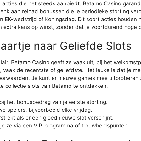
de acties die het steeds aanbiedt. Betamo Casino gara
Denk aan reload bonussen die je periodieke storting verg
 EK-wedstrijd of Koningsdag. Dit soort acties houden h
 en extra kans op winst, zonder dat je voortdurend hoge
aartje naar Geliefde Slots
pulair. Betamo Casino geeft ze vaak uit, bij het welkomst
s, vaak de recentste of geliefdste. Het leuke is dat je 
orwaarden. Je kunt er nieuwe games mee uitproberen z
e collectie slots van Betamo te ontdekken.
bij het bonusbedrag van je eerste storting.
e spelers, bijvoorbeeld elke vrijdag.
trekt als er een gloednieuwe slot verschijnt.
 je ze via een VIP-programma of trouwheidspunten.