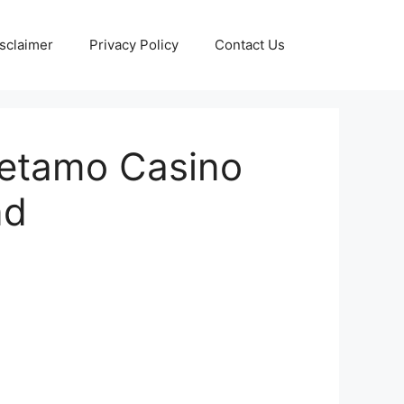
sclaimer
Privacy Policy
Contact Us
Betamo Casino
nd