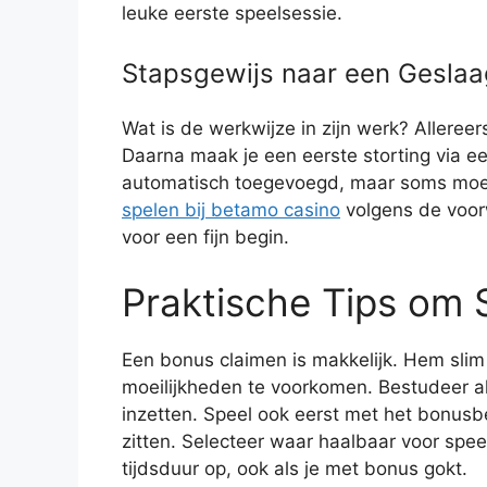
leuke eerste speelsessie.
Stapsgewijs naar een Geslaa
Wat is de werkwijze in zijn werk? Allereers
Daarna maak je een eerste storting via 
automatisch toegevoegd, maar soms moet j
spelen bij betamo casino
volgens de voor
voor een fijn begin.
Praktische Tips om 
Een bonus claimen is makkelijk. Hem slim 
moeilijkheden te voorkomen. Bestudeer a
inzetten. Speel ook eerst met het bonusbed
zitten. Selecteer waar haalbaar voor spee
tijdsduur op, ook als je met bonus gokt.