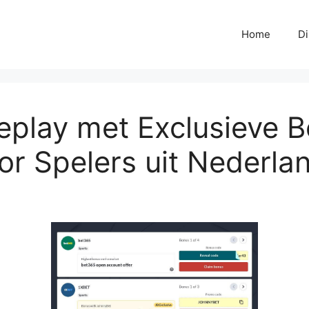
Home
Di
eplay met Exclusieve 
r Spelers uit Nederla