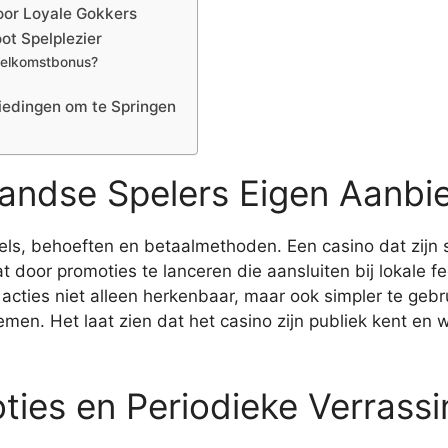
oor Loyale Gokkers
ot Spelplezier
Welkomstbonus?
iedingen om te Springen
andse Spelers Eigen Aanbie
els, behoeften en betaalmethoden. Een casino dat zijn 
t door promoties te lanceren die aansluiten bij lokale
cties niet alleen herkenbaar, maar ook simpler te gebru
en. Het laat zien dat het casino zijn publiek kent en 
ies en Periodieke Verrass