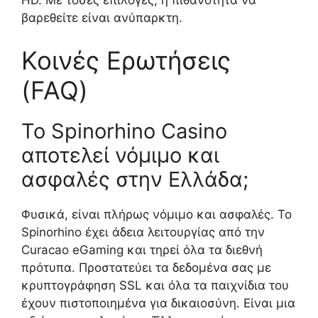
HD. Με τόσες επιλογές, η πιθανότητα να
βαρεθείτε είναι ανύπαρκτη.
Κοινές Ερωτήσεις
(FAQ)
Το Spinorhino Casino
αποτελεί νόμιμο και
ασφαλές στην Ελλάδα;
Φυσικά, είναι πλήρως νόμιμο και ασφαλές. Το
Spinorhino έχει άδεια λειτουργίας από την
Curacao eGaming και τηρεί όλα τα διεθνή
πρότυπα. Προστατεύει τα δεδομένα σας με
κρυπτογράφηση SSL και όλα τα παιχνίδια του
έχουν πιστοποιημένα για δικαιοσύνη. Είναι μια