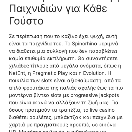
Παιχνιδιών για Κάθε
Γούστο
Σε περίπτωση που το καζίνο έχει ψυχή, αυτή
είναι τα παιχνίδια του. Το Spinorhino μεριμνά
να διαθέτει μια συλλογή που δεν παραβλέπει
καμία επιθυμία εκπλήρωτη. Θα συναντήσετε
χιλιάδες τίτλους από μεγάλα ονόματα, όπως η
NetEnt, η Pragmatic Play και η Evolution. Η
ποικιλία των slots είναι αξιοθαύμαστη, από τα
απλά φρουτάκια της παλιάς σχολής έως τα πιο
μοντέρνα βίντεο slots με progressive jackpots
που είναι ικανά να αλλάξουν τη ζωή σας. Για
όσους προτιμούν τα τραπέζια, το live casino
διαθέτει ρουλέτες, μπλάκτζακ και παιχνίδια με
χαρτιά με πραγματικούς κρουπιέ, σε εικόνα