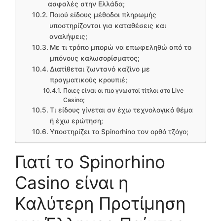
ασφαλές στην Ελλάδα;
Ποιού είδους μέθοδοι πληρωμής
υποστηρίζονται για καταθέσεις και
αναλήψεις;
Με τι τρόπο μπορώ να επωφεληθώ από το
μπόνους καλωσορίσματος;
Διατίθεται ζωντανό καζίνο με
πραγματικούς κρουπιέ;
Ποιες είναι οι πιο γνωστοί τίτλοι στο Live
Casino;
Τι είδους γίνεται αν έχω τεχνολογικό θέμα
ή έχω ερώτηση;
Υποστηρίζει το Spinorhino τον ορθό τζόγο;
Γιατί το Spinorhino
Casino είναι η
Καλύτερη Προτίμηση