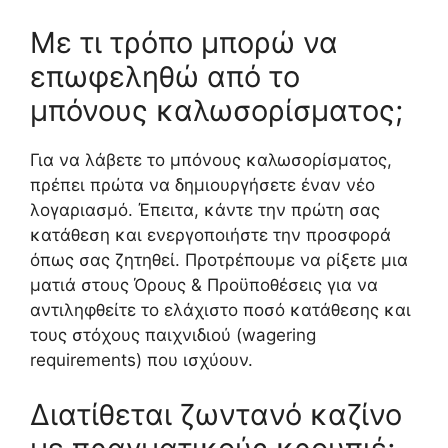
Με τι τρόπο μπορώ να
επωφεληθώ από το
μπόνους καλωσορίσματος;
Για να λάβετε το μπόνους καλωσορίσματος,
πρέπει πρώτα να δημιουργήσετε έναν νέο
λογαριασμό. Έπειτα, κάντε την πρώτη σας
κατάθεση και ενεργοποιήστε την προσφορά
όπως σας ζητηθεί. Προτρέπουμε να ρίξετε μια
ματιά στους Όρους & Προϋποθέσεις για να
αντιληφθείτε το ελάχιστο ποσό κατάθεσης και
τους στόχους παιχνιδιού (wagering
requirements) που ισχύουν.
Διατίθεται ζωντανό καζίνο