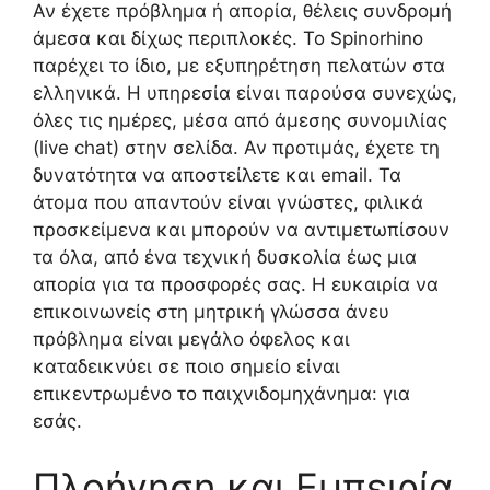
Αν έχετε πρόβλημα ή απορία, θέλεις συνδρομή
άμεσα και δίχως περιπλοκές. Το Spinorhino
παρέχει το ίδιο, με εξυπηρέτηση πελατών στα
ελληνικά. Η υπηρεσία είναι παρούσα συνεχώς,
όλες τις ημέρες, μέσα από άμεσης συνομιλίας
(live chat) στην σελίδα. Αν προτιμάς, έχετε τη
δυνατότητα να αποστείλετε και email. Τα
άτομα που απαντούν είναι γνώστες, φιλικά
προσκείμενα και μπορούν να αντιμετωπίσουν
τα όλα, από ένα τεχνική δυσκολία έως μια
απορία για τα προσφορές σας. Η ευκαιρία να
επικοινωνείς στη μητρική γλώσσα άνευ
πρόβλημα είναι μεγάλο όφελος και
καταδεικνύει σε ποιο σημείο είναι
επικεντρωμένο το παιχνιδομηχάνημα: για
εσάς.
Πλοήγηση και Εμπειρία