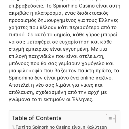
επιβραβεύσεις. Το Spinorhino Casino είναι αυτή
ακριβώς η πλατφόρμα, ένας διαδικτυακός
προορισμός δημιουργημένος για τους Έλληνες
χρήστες που θέλουν κάτι περισσότερο από το
τυπικό. Σε αυτό το σημείο, κάθε γύρος μπορεί
να σας μεταφέρει σε ευχαρίστηση και κάθε
στιγμή εμπειρίας είναι εγγυημένη. Με μια
επιλογή παιχνιδιών που είναι ατελείωτη,
μπόνους που θα σας γεμίσουν χαμόγελο και
μια φιλοσοφία που βάζει τον παίκτη πρώτο, το
Spinorhino δεν είναι μόνο ένα online καζίνο.
Αποτελεί η νέο σας λιμάνι για νίκες και
απόλαυση, σχεδιασμένη από την αρχή με
γνώμονα το τι εκτιμούν οι Έλληνες.
Table of Contents
Γιατί το Spinorhino Casino είναι η Καλύτερη