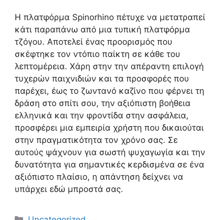
Η πλατφόρμα Spinorhino πέτυχε να μετατραπεί
κάτι παραπάνω από μια τυπική πλατφόρμα
τζόγου. Αποτελεί ένας προορισμός που
σκέφτηκε τον ντόπιο παίκτη σε κάθε του
λεπτομέρεια. Χάρη στην την απέραντη επιλογή
τυχερών παιχνιδιών και τα προσφορές που
παρέχει, έως το ζωντανό καζίνο που φέρνει τη
δράση στο σπίτι σου, την αξιόπιστη βοήθεια
ελληνικά και την φροντίδα στην ασφάλεια,
προσφέρει μια εμπειρία χρήστη που δικαιούται
στην πραγματικότητα τον χρόνο σας. Σε
αυτούς ψάχνουν για σωστή ψυχαγωγία και την
δυνατότητα για σημαντικές κερδισμένα σε ένα
αξιόπιστο πλαίσιο, η απάντηση δείχνει να
υπάρχει εδώ μπροστά σας.
Categories
Uncategorized