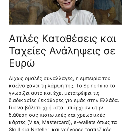
Απλές Καταθέσεις και
Ταχείες Ανάληψεις σε
Ευρώ
Δίχως ομαλές συναλλαγές, η εμπειρία του
καζίνο χάνει τη λάμψη της. Το Spinorhino το
γνωρίζει αυτό και έχει μετατρέψει τις
διαδικασίες ξεκάθαρες για εμάς στην Ελλάδα.
Για να βάλετε χρήματα, υπάρχουν στην
διάθεσή σας πιστωτικές και χρεωστικές
κάρτες (Visa, Mastercard), e-wallets όπως τα
Skrill και Neteller, και γρήγορες τραπεζικές