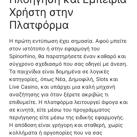
Χρήστη στην
Πλατφόρμα
Η πρώτη εντύπωση έχει σημασία. Αφού μπείτε
στον ιστότοπο ή στην εφαρμογή του
Spinorhino, θα παρατηρήσετε έναν καθαρό και
σύγχρονο σχεδιασμό που σας οδηγεί με άνεση.
Τα παιχνίδια είναι δομημένα σε λογικές
κατηγορίες, όπως Νέα, Δημοφιλή, Slots και
Live Casino, και υπάρχει μια καλή μηχανή
αναζήτησης για όταν ξέρετε ακριβώς τι
επιθυμείτε. Η πλατφόρμα λειτουργεί άψογα και
σε κινητά, είτε μέσω του προγράμματος
περιήγησης είτε μέσω της ειδικής εφαρμογής.
Η απόδοση είναι γρήγορη και σταθερή, χωρίς
κολλήματα ή αργοπορίες που να σας