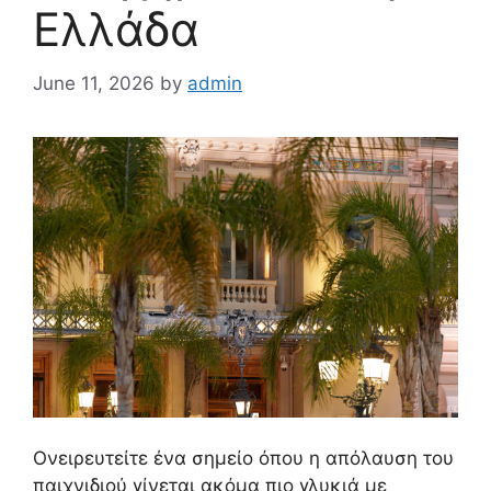
Ελλάδα
June 11, 2026
by
admin
Ονειρευτείτε ένα σημείο όπου η απόλαυση του
παιχνιδιού γίνεται ακόμα πιο γλυκιά με