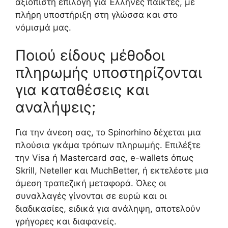
αξιόπιστη επιλογή για Έλληνες παίκτες, με
πλήρη υποστήριξη στη γλώσσα και στο
νόμισμά μας.
Ποιού είδους μέθοδοι
πληρωμής υποστηρίζονται
για καταθέσεις και
αναλήψεις;
Για την άνεση σας, το Spinorhino δέχεται μια
πλούσια γκάμα τρόπων πληρωμής. Επιλέξτε
την Visa ή Mastercard σας, e-wallets όπως
Skrill, Neteller και MuchBetter, ή εκτελέστε μια
άμεση τραπεζική μεταφορά. Όλες οι
συναλλαγές γίνονται σε ευρώ και οι
διαδικασίες, ειδικά για ανάληψη, αποτελούν
γρήγορες και διαφανείς.