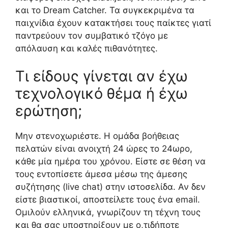
και το Dream Catcher. Τα συγκεκριμένα τα
παιχνίδια έχουν κατακτήσει τους παίκτες γιατί
παντρεύουν τον συμβατικό τζόγο με
απόλαυση και καλές πιθανότητες.
Τι είδους γίνεται αν έχω
τεχνολογικό θέμα ή έχω
ερώτηση;
Μην στενοχωριέστε. Η ομάδα βοήθειας
πελατών είναι ανοιχτή 24 ώρες το 24ωρο,
κάθε μία ημέρα του χρόνου. Είστε σε θέση να
τους εντοπίσετε άμεσα μέσω της άμεσης
συζήτησης (live chat) στην ιστοσελίδα. Αν δεν
είστε βιαστικοί, αποστείλετε τους ένα email.
Ομιλούν ελληνικά, γνωρίζουν τη τέχνη τους
και θα σας υποστηρίξουν με ο,τιδήποτε