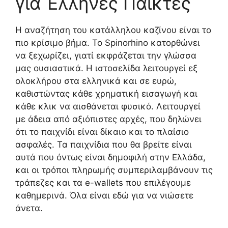
για Έλληνες Παίκτες
Η αναζήτηση του κατάλληλου καζίνου είναι το
πιο κρίσιμο βήμα. Το Spinorhino κατορθώνει
να ξεχωρίζει, γιατί εκφράζεται την γλώσσα
μας ουσιαστικά. Η ιστοσελίδα λειτουργεί εξ
ολοκλήρου στα ελληνικά και σε ευρώ,
καθιστώντας κάθε χρηματική εισαγωγή και
κάθε κλικ να αισθάνεται φυσικό. Λειτουργεί
με άδεια από αξιόπιστες αρχές, που δηλώνει
ότι το παιχνίδι είναι δίκαιο και το πλαίσιο
ασφαλές. Τα παιχνίδια που θα βρείτε είναι
αυτά που όντως είναι δημοφιλή στην Ελλάδα,
και οι τρόποι πληρωμής συμπεριλαμβάνουν τις
τράπεζες και τα e-wallets που επιλέγουμε
καθημερινά. Όλα είναι εδώ για να νιώσετε
άνετα.