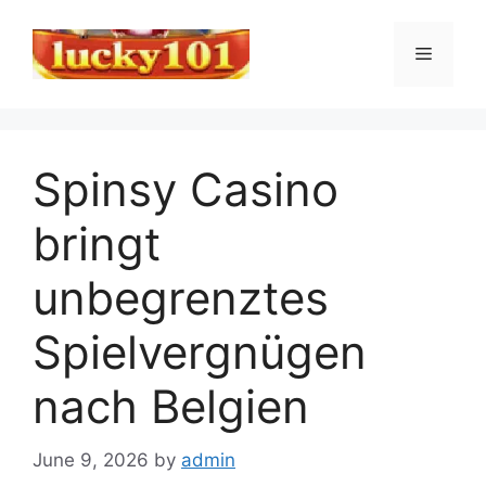
Skip
to
Menu
content
Spinsy Casino
bringt
unbegrenztes
Spielvergnügen
nach Belgien
June 9, 2026
by
admin