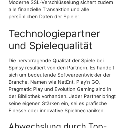
Moderne SSL-Verschlüsselung sichert zudem
alle finanzielle Transaktion und alle
persönlichen Daten der Spieler.
Technologiepartner
und Spielequalität
Die hervorragende Qualität der Spiele bei
Spinsy resultiert von den Partnern. Es handelt
sich um bedeutende Softwareentwickler der
Branche. Namen wie NetEnt, Play’n GO,
Pragmatic Play und Evolution Gaming sind in
der Bibliothek vorhanden. Jeder Partner bringt
seine eigenen Stärken ein, sei es grafische
Finesse oder innovative Spielmechaniken.
Abwechslung durch Top-