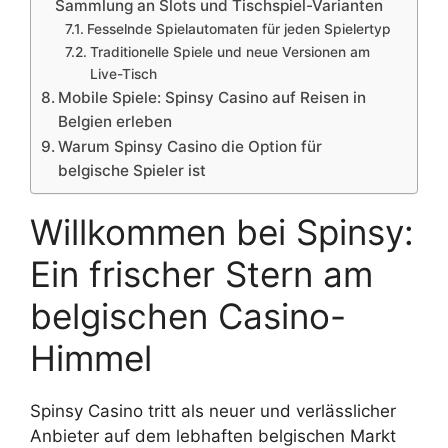
Sammlung an Slots und Tischspiel-Varianten
Fesselnde Spielautomaten für jeden Spielertyp
Traditionelle Spiele und neue Versionen am
Live-Tisch
Mobile Spiele: Spinsy Casino auf Reisen in
Belgien erleben
Warum Spinsy Casino die Option für
belgische Spieler ist
Willkommen bei Spinsy:
Ein frischer Stern am
belgischen Casino-
Himmel
Spinsy Casino tritt als neuer und verlässlicher
Anbieter auf dem lebhaften belgischen Markt