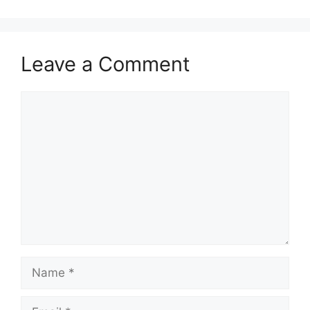
Leave a Comment
Comment
Name
Email