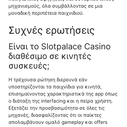
μηχανισμούς, όλα συμβάλλοντας σε μια
μοναδική περιπέτεια παιχνιδιού.
Συχνές ερωτήσεις
Είναι το Slotpalace Casino
διαθέσιμο σε κινητές
συσκευές;
Η τρέχουσα ρώτηση διερευνά εάν
υποστηρίζονται τα παιχνίδια για κινητά,
επισημαίνοντας χαρακτηριστικά της app όπως
ο διάταξη της interfacing και η πείρα χρήστη.
Εξετάζει την προσβασιμότητα σε όλες τις
μηχανές, διασφαλίζοντας ότι οι παίκτες
απολαμβάνουν ομαλό gameplay και offers