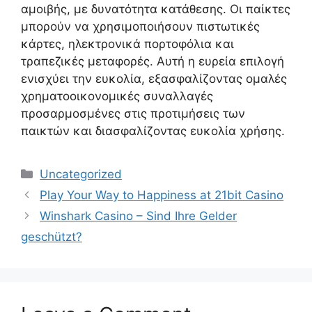
αμοιβής, με δυνατότητα κατάθεσης. Οι παίκτες
μπορούν να χρησιμοποιήσουν πιστωτικές
κάρτες, ηλεκτρονικά πορτοφόλια και
τραπεζικές μεταφορές. Αυτή η ευρεία επιλογή
ενισχύει την ευκολία, εξασφαλίζοντας ομαλές
χρηματοοικονομικές συναλλαγές
προσαρμοσμένες στις προτιμήσεις των
παικτών και διασφαλίζοντας ευκολία χρήσης.
Categories
Uncategorized
Play Your Way to Happiness at 21bit Casino
Winshark Casino – Sind Ihre Gelder
geschützt?