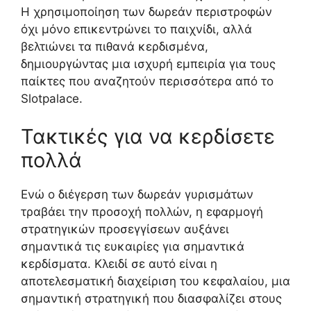
Η χρησιμοποίηση των δωρεάν περιστροφών
όχι μόνο επικεντρώνει το παιχνίδι, αλλά
βελτιώνει τα πιθανά κερδισμένα,
δημιουργώντας μια ισχυρή εμπειρία για τους
παίκτες που αναζητούν περισσότερα από το
Slotpalace.
Τακτικές για να κερδίσετε
πολλά
Ενώ ο διέγερση των δωρεάν γυρισμάτων
τραβάει την προσοχή πολλών, η εφαρμογή
στρατηγικών προσεγγίσεων αυξάνει
σημαντικά τις ευκαιρίες για σημαντικά
κερδίσματα. Κλειδί σε αυτό είναι η
αποτελεσματική διαχείριση του κεφαλαίου, μια
σημαντική στρατηγική που διασφαλίζει στους