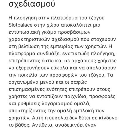
σχεδιασμού
Η πλοήγηση στην πλατφόρμα του τζόγου
Slotpalace στην χώρα αποκαλύπτει μια
εντυπωσιακή γκάμα προσβάσιμων
χαρακτηριστικών σχεδιασμού που στοχεύουν
στη βελτίωση της εμπειρίας των χρηστών. Η
πλατφόρμα συνδυάζει ενστικτώδη πλοήγηση,
επιτρέποντας έστω και σε αρχάριους χρήστες
να εξερευνήσουν εύκολα και να απολαύσουν
την ποικιλία των προσφορών του τζόγου. Τα
οργανωμένα μενού και οι σαφώς
επισημασμένες ενότητες επιτρέπουν στους
χρήστες να εντοπίζουν παιχνίδια, προσφορές
και ρυθμίσεις λογαριασμού ομαλά,
υποστηρίζοντας την ομαλή εμπλοκή των
χρηστών. Αυτή η ευκολία δεν θέτει σε κίνδυνο
το βάθος. Αντίθετα, αναδεικνύει έναν