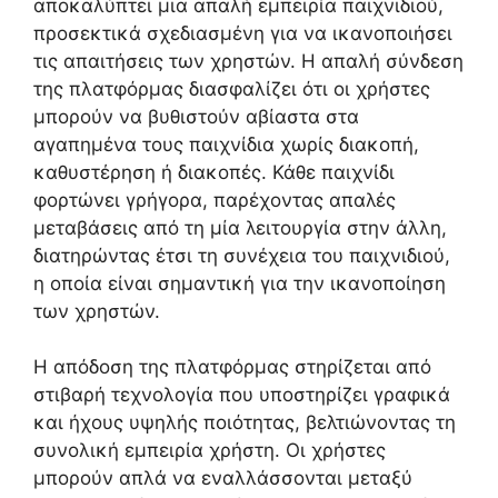
αποκαλύπτει μια απαλή εμπειρία παιχνιδιού,
προσεκτικά σχεδιασμένη για να ικανοποιήσει
τις απαιτήσεις των χρηστών. Η απαλή σύνδεση
της πλατφόρμας διασφαλίζει ότι οι χρήστες
μπορούν να βυθιστούν αβίαστα στα
αγαπημένα τους παιχνίδια χωρίς διακοπή,
καθυστέρηση ή διακοπές. Κάθε παιχνίδι
φορτώνει γρήγορα, παρέχοντας απαλές
μεταβάσεις από τη μία λειτουργία στην άλλη,
διατηρώντας έτσι τη συνέχεια του παιχνιδιού,
η οποία είναι σημαντική για την ικανοποίηση
των χρηστών.
Η απόδοση της πλατφόρμας στηρίζεται από
στιβαρή τεχνολογία που υποστηρίζει γραφικά
και ήχους υψηλής ποιότητας, βελτιώνοντας τη
συνολική εμπειρία χρήστη. Οι χρήστες
μπορούν απλά να εναλλάσσονται μεταξύ