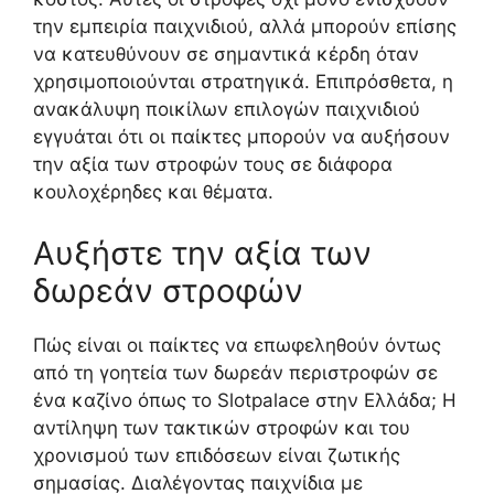
την εμπειρία παιχνιδιού, αλλά μπορούν επίσης
να κατευθύνουν σε σημαντικά κέρδη όταν
χρησιμοποιούνται στρατηγικά. Επιπρόσθετα, η
ανακάλυψη ποικίλων επιλογών παιχνιδιού
εγγυάται ότι οι παίκτες μπορούν να αυξήσουν
την αξία των στροφών τους σε διάφορα
κουλοχέρηδες και θέματα.
Αυξήστε την αξία των
δωρεάν στροφών
Πώς είναι οι παίκτες να επωφεληθούν όντως
από τη γοητεία των δωρεάν περιστροφών σε
ένα καζίνο όπως το Slotpalace στην Ελλάδα; Η
αντίληψη των τακτικών στροφών και του
χρονισμού των επιδόσεων είναι ζωτικής
σημασίας. Διαλέγοντας παιχνίδια με