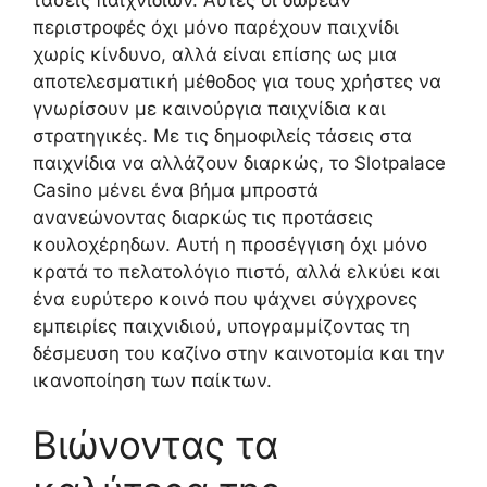
περιστροφές όχι μόνο παρέχουν παιχνίδι
χωρίς κίνδυνο, αλλά είναι επίσης ως μια
αποτελεσματική μέθοδος για τους χρήστες να
γνωρίσουν με καινούργια παιχνίδια και
στρατηγικές. Με τις δημοφιλείς τάσεις στα
παιχνίδια να αλλάζουν διαρκώς, το Slotpalace
Casino μένει ένα βήμα μπροστά
ανανεώνοντας διαρκώς τις προτάσεις
κουλοχέρηδων. Αυτή η προσέγγιση όχι μόνο
κρατά το πελατολόγιο πιστό, αλλά ελκύει και
ένα ευρύτερο κοινό που ψάχνει σύγχρονες
εμπειρίες παιχνιδιού, υπογραμμίζοντας τη
δέσμευση του καζίνο στην καινοτομία και την
ικανοποίηση των παίκτων.
Βιώνοντας τα