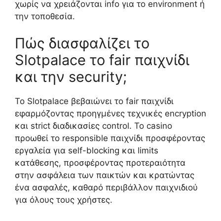
χωρίς να χρειάζονται info για το environment ή
την τοποθεσία.
Πώς διασφαλίζει το
Slotpalace το fair παιχνίδι
και την security;
Το Slotpalace βεβαιώνει το fair παιχνίδι
εφαρμόζοντας προηγμένες τεχνικές encryption
και strict διαδικασίες control. Το casino
προωθεί το responsible παιχνίδι προσφέροντας
εργαλεία για self-blocking και limits
κατάθεσης, προσφέροντας προτεραιότητα
στην ασφάλεια των παικτών και κρατώντας
ένα ασφαλές, καθαρό περιβάλλον παιχνιδιού
για όλους τους χρήστες.