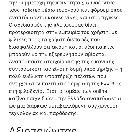
την συμμετοχή της κοινότητας, συνδέοντας
τους παίκτες μέσω τουρνουά και φόρουμ όπου
αναπτύσσονται κοινές νίκες και στρατηγικές.
Ο σχεδιασμός της πλατφόρμας δίνει
προτεραιότητα στην εμπειρία του χρήστη, με
φιλικές προς το χρήστη διεπαφές που
διασφαλίζουν ότι ακόμη και οι νέοι παίκτες
μπορούν να την εξερευνήσουν αβίαστα.
Αναπόσπαστο στοιχείο αυτής της εικονικής
συντροφικότητας είναι η δομή υποστήριξης – η
πολύ ευέλικτη υποστήριξη πελατών που
αντηχεί στην πολιτιστική έμφαση της Ελλάδας
στη φιλοξενία. Έτσι, ο τομέας των online
καζίνο παιχνιδιών στην Ελλάδα αναπτύσσεται
ως μια διαρκώς μεταβαλλόμενη συγχώνευση
τεχνολογίας και παράδοσης.
Αξιοποιώντας