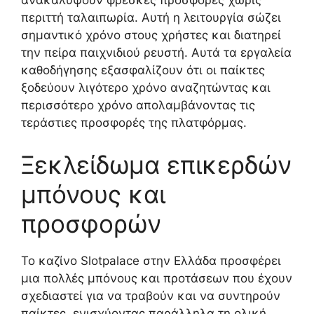
ανακαλύψουν φρέσκες προσφορές χωρίς
περιττή ταλαιπωρία. Αυτή η λειτουργία σώζει
σημαντικό χρόνο στους χρήστες και διατηρεί
την πείρα παιχνιδιού ρευστή. Αυτά τα εργαλεία
καθοδήγησης εξασφαλίζουν ότι οι παίκτες
ξοδεύουν λιγότερο χρόνο αναζητώντας και
περισσότερο χρόνο απολαμβάνοντας τις
τεράστιες προσφορές της πλατφόρμας.
Ξεκλείδωμα επικερδών
μπόνους και
προσφορών
Το καζίνο Slotpalace στην Ελλάδα προσφέρει
μια πολλές μπόνους και προτάσεων που έχουν
σχεδιαστεί για να τραβούν και να συντηρούν
παίκτες, ενισχύοντας παράλληλα τη ολική