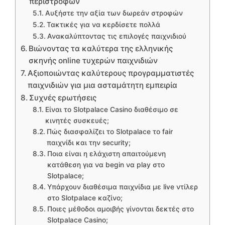
περιστροφών
Αυξήστε την αξία των δωρεάν στροφών
Τακτικές για να κερδίσετε πολλά
Ανακαλύπτοντας τις επιλογές παιχνιδιού
Βιώνοντας τα καλύτερα της ελληνικής
σκηνής online τυχερών παιχνιδιών
Αξιοποιώντας καλύτερους προγραμματιστές
παιχνιδιών για μια ασταμάτητη εμπειρία
Συχνές ερωτήσεις
Είναι το Slotpalace Casino διαθέσιμο σε
κινητές συσκευές;
Πώς διασφαλίζει το Slotpalace το fair
παιχνίδι και την security;
Ποια είναι η ελάχιστη απαιτούμενη
κατάθεση για να begin να play στο
Slotpalace;
Υπάρχουν διαθέσιμα παιχνίδια με live ντίλερ
στο Slotpalace καζίνο;
Ποιες μέθοδοι αμοιβής γίνονται δεκτές στο
Slotpalace Casino;