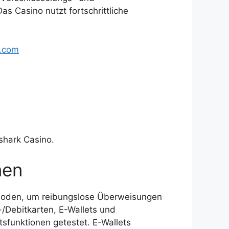
as Casino nutzt fortschrittliche
s.com
shark Casino.
nen
ethoden, um reibungslose Überweisungen
t-/Debitkarten, E-Wallets und
sfunktionen getestet. E-Wallets