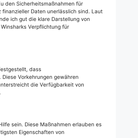
 Zu den Sicherheitsmaßnahmen für
inanzieller Daten unerlässlich sind. Laut
nde ich gut die klare Darstellung von
Winsharks Verpflichtung für
estgestellt, dass
d. Diese Vorkehrungen gewähren
unterstreicht die Verfügbarkeit von
.
Hilfe sein. Diese Maßnahmen erlauben es
htigsten Eigenschaften von