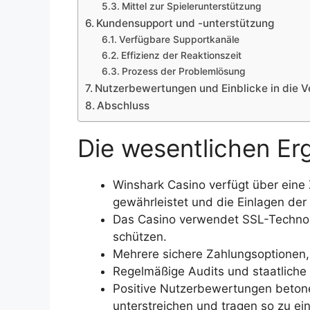
Mittel zur Spielerunterstützung
Kundensupport und -unterstützung
Verfügbare Supportkanäle
Effizienz der Reaktionszeit
Prozess der Problemlösung
Nutzerbewertungen und Einblicke in die V
Abschluss
Die wesentlichen Er
Winshark Casino verfügt über eine
gewährleistet und die Einlagen der
Das Casino verwendet SSL-Technol
schützen.
Mehrere sichere Zahlungsoptionen, 
Regelmäßige Audits und staatliche 
Positive Nutzerbewertungen beton
unterstreichen und tragen so zu e