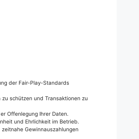
ung der Fair-Play-Standards
 zu schützen und Transaktionen zu
der Offenlegung Ihrer Daten.
eit und Ehrlichkeit im Betrieb.
d zeitnahe Gewinnauszahlungen