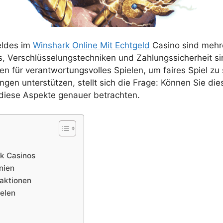
eldes im
Winshark Online Mit Echtgeld
Casino sind mehr
 Verschlüsselungstechniken und Zahlungssicherheit si
 für verantwortungsvolles Spielen, um faires Spiel zu 
n unterstützen, stellt sich die Frage: Können Sie diese
 diese Aspekte genauer betrachten.
k Casinos
nien
aktionen
elen