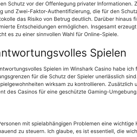
hen Schutz vor der Offenlegung privater Informationen.
und Zwei-Faktor-Authentifizierung, die für den Schutz f
kolle das Risiko von Betrug deutlich. Darüber hinaus fi
rmierte Entscheidungen ermöglichen. Insgesamt erzeugt 
t es zu einer sinnvollen Wahl für Online-Spiele.
ntwortungsvolles Spielen
rantwortungsvolles Spielen im Winshark Casino habe ich f
gsgrenzen für die Schutz der Spieler unerlässlich sin
 Spielgewohnheiten wirksam zu kontrollieren. Zusätzlich 
nt des Casinos für eine geschützte Gaming-Umgebung
ersonen mit spielabhängigen Problemen eine wichtige 
auend zu steuern. Ich glaube, es ist essentiell, die wic