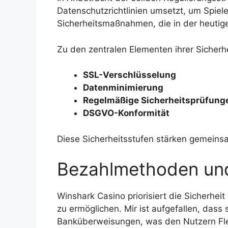
Datenschutzrichtlinien umsetzt, um Spiele
Sicherheitsmaßnahmen, die in der heutig
Zu den zentralen Elementen ihrer Sicherh
SSL-Verschlüsselung
Datenminimierung
Regelmäßige Sicherheitsprüfung
DSGVO-Konformität
Diese Sicherheitsstufen stärken gemeinsa
Bezahlmethoden und 
Winshark Casino priorisiert die Sicherh
zu ermöglichen. Mir ist aufgefallen, dass
Banküberweisungen, was den Nutzern Flexi