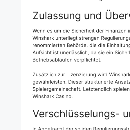
Zulassung und Über
Wenn es um die Sicherheit der Finanzen i
Winshark unterliegt strengen Regulierung
renommierten Behörde, die die Einhaltung
Aufsicht ist unerlässlich, da sie ein Siche
Betriebsabläufen verpflichtet.
Zusätzlich zur Lizenzierung wird Winshark
gewährleisten. Dieser strukturierte Ansat
Spielergemeinschaft. Letztendlich spielen
Winshark Casino.
Verschlüsselungs- u
In Anbetracht der soliden Regulierungsst