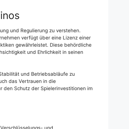
inos
rung und Regulierung zu verstehen.
rnehmen verfügt über eine Lizenz einer
ktiken gewährleistet. Diese behördliche
hsichtigkeit und Ehrlichkeit in seinen
tabilität und Betriebsabläufe zu
auch das Vertrauen in die
r den Schutz der Spielerinvestitionen im
o Verschlüsselungs- und